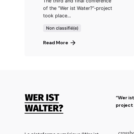
The third and final conference
of the “Wer ist Water?”-project
took place...
Non classifié(e)
Read More
“Wer is
projec