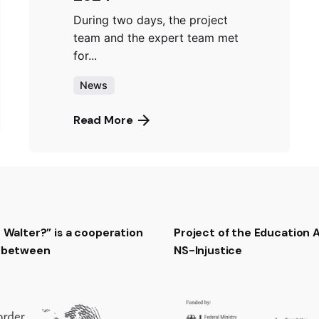
During two days, the project
team and the expert team met
for...
News
Read More
t Walter?” is a cooperation
Project of the Education
t between
NS-Injustice