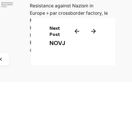
Resistance against Nazism in
Europe » par crossborder factory, le
Musée historique de Bosnie-
Next
Herzégovine, le Centre
Post
International de Formation
NOVJ
Européenne (CIFE) et le Mémorial
de Jasenovac.