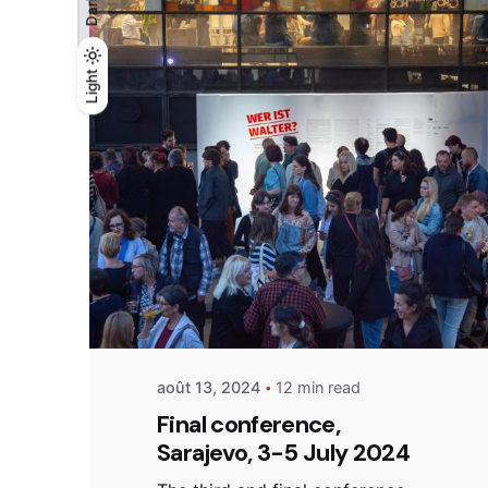
Dark
Light
Light
Dark
Posted by
admin
août 13, 2024
12 min read
Final conference,
Sarajevo, 3-5 July 2024