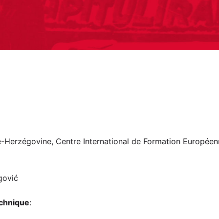
ie-Herzégovine, Centre International de Formation Europée
gović
echnique
: