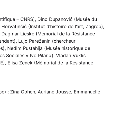
entifique – CNRS), Dino Dupanović (Musée du
rvatinčić (Institut d’histoire de l’art, Zagreb),
), Dagmar Lieske (Mémorial de la Résistance
pendant), Lujo Parežanin (chercheur
es), Nedim Pustahija (Musée historique de
s Sociales « Ivo Pilar »), Vladan Vukliš
E), Elisa Zenck (Mémorial de la Résistance
erbe) ; Zina Cohen, Auriane Jousse, Emmanuelle