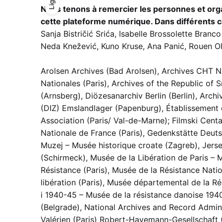
Light
Light
Dark
Nous tenons à remercier les personnes et orga
cette plateforme numérique. Dans différents ca
Sanja Bistričić Srića, Isabelle Brossolette Bran
Neda Knežević, Kuno Kruse, Ana Panić, Rouen Oll
Arolsen Archives (Bad Arolsen), Archives CHT N
Nationales (Paris), Archives of the Republic of
(Arnsberg), Diözesanarchiv Berlin (Berlin), Arch
(DIZ) Emslandlager (Papenburg), Établissement 
Association (Paris/ Val-de-Marne); Filmski Centa
Nationale de France (Paris), Gedenkstätte Deuts
Muzej – Musée historique croate (Zagreb), Jers
(Schirmeck), Musée de la Libération de Paris – 
Résistance (Paris), Musée de la Résistance Nat
libération (Paris), Musée départemental de la 
i 1940-45 – Musée de la résistance danoise 19
(Belgrade), National Archives and Record Admin
Valérien (Paris) Robert-Havemann-Gesellschaft (B