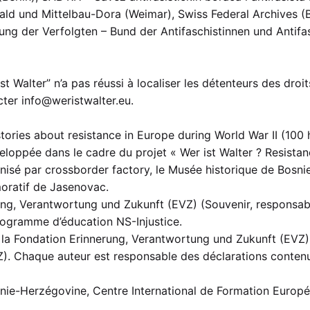
wald und Mittelbau-Dora (Weimar), Swiss Federal Archives (
g der Verfolgten – Bund der Antifaschistinnen und Antifas
ist Walter” n’a pas réussi à localiser les détenteurs des dr
acter
info@weristwalter.eu
.
ories about resistance in Europe during World War II (100 
loppée dans le cadre du projet « Wer ist Walter ? Resistan
nisé par crossborder factory, le Musée historique de Bosnie
oratif de
Jasenovac
.
ung, Verantwortung und Zukunft (EVZ) (Souvenir, responsabil
rogramme d’éducation NS-Injustice.
e la Fondation Erinnerung, Verantwortung und Zukunft (EVZ) 
Z). Chaque auteur est responsable des déclarations contenu
snie-Herzégovine, Centre International de Formation Europ