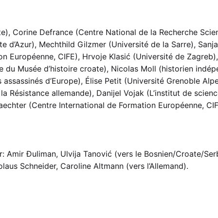
te), Corine Defrance (Centre National de la Recherche Sci
’Azur), Mechthild Gilzmer (Université de la Sarre), Sanja Ho
on Européenne, CIFE), Hrvoje Klasić (Université de Zagreb
 du Musée d’histoire croate), Nicolas Moll (historien indé
 assassinés d’Europe), Élise Petit (Université Grenoble Alp
 Résistance allemande), Danijel Vojak (L’institut de science
aechter (Centre International de Formation Européenne, CIF
par: Amir Đuliman, Ulvija Tanović (vers le Bosnien/Croate/S
kolaus Schneider, Caroline Altmann (vers l’Allemand).