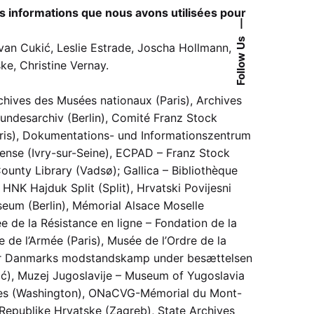
s informations que nous avons utilisées pour
—
Follow Us
ovan Cukić, Leslie Estrade, Joscha Hollmann,
ke, Christine Vernay.
chives des Musées nationaux (Paris), Archives
Bundesarchiv (Berlin), Comité Franz Stock
(Paris), Dokumentations- und Informationszentrum
ense (Ivry-sur-Seine), ECPAD – Franz Stock
ounty Library (Vadsø); Gallica – Bibliothèque
HNK Hajduk Split (Split), Hrvatski Povijesni
seum (Berlin), Mémorial Alsace Moselle
e de la Résistance en ligne – Fondation de la
de l’Armée (Paris), Musée de l’Ordre de la
t for Danmarks modstandskamp under besættelsen
ć), Muzej Jugoslavije – Museum of Yugoslavia
hives (Washington), ONaCVG-Mémorial du Mont-
a Republike Hrvatske (Zagreb), State Archives