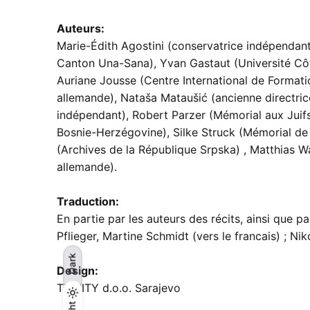
Auteurs:
Marie-Édith Agostini (conservatrice indépendan
Canton Una-Sana), Yvan Gastaut (Université Côte d
Auriane Jousse (Centre International de Formati
allemande), Nataša Mataušić (ancienne directrice
indépendant), Robert Parzer (Mémorial aux Juifs
Bosnie-Herzégovine), Silke Struck (Mémorial de la
(Archives de la République Srpska) , Matthias W
allemande).
Traduction:
En partie par les auteurs des récits, ainsi que 
Pflieger, Martine Schmidt (vers le francais) ; Ni
Dark
Design:
TRINITY d.o.o. Sarajevo