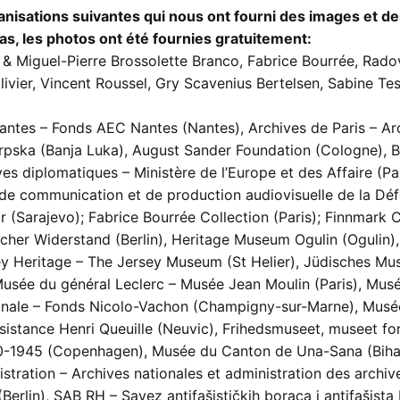
nisations suivantes qui nous ont fourni des images et de
s, les photos ont été fournies gratuitement:
co & Miguel-Pierre Brossolette Branco, Fabrice Bourrée, Rad
ivier, Vincent Roussel, Gry Scavenius Bertelsen, Sabine Tes
antes – Fonds AEC Nantes (Nantes), Archives de Paris – Ar
 Srpska (Banja Luka), August Sander Foundation (Cologne), 
ives diplomatiques – Ministère de l’Europe et des Affaire 
de communication et de production audiovisuelle de la Déf
r (Sarajevo); Fabrice Bourrée Collection (Paris); Finnmark C
cher Widerstand (Berlin), Heritage Museum Ogulin (Ogulin), 
ey Heritage – The Jersey Museum (St Helier), Jüdisches Mu
Musée du général Leclerc – Musée Jean Moulin (Paris), Musé
ionale – Fonds Nicolo-Vachon (Champigny-sur-Marne), Musée 
Résistance Henri Queuille (Neuvic), Frihedsmuseet, musee
40-1945 (Copenhagen), Musée du Canton de Una-Sana (Biha
istration – Archives nationales et administration des arc
erlin), SAB RH – Savez antifašističkih boraca i antifašist