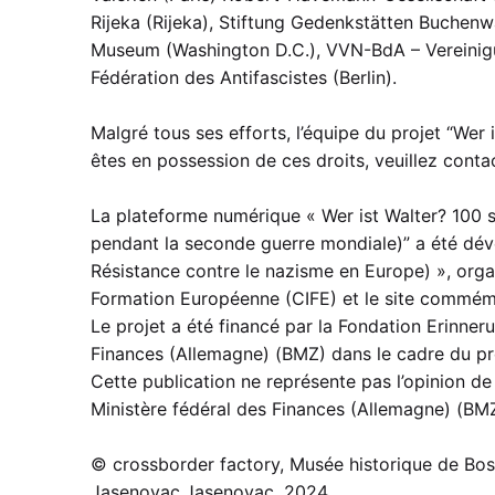
Rijeka (Rijeka), Stiftung Gedenkstätten Buchen
Museum (Washington D.C.), VVN-BdA – Vereinigun
Fédération des Antifascistes (Berlin).
Malgré tous ses efforts, l’équipe du projet “Wer 
êtes en possession de ces droits, veuillez cont
La plateforme numérique « Wer ist Walter? 100 st
pendant la seconde guerre mondiale)” a été déve
Résistance contre le nazisme en Europe) », orga
Formation Européenne (CIFE) et le site commém
Le projet a été financé par la Fondation Erinner
Finances (Allemagne) (BMZ) dans le cadre du p
Cette publication ne représente pas l’opinion d
Ministère fédéral des Finances (Allemagne) (BM
© crossborder factory, Musée historique de Bo
Jasenovac,Jasenovac, 2024.