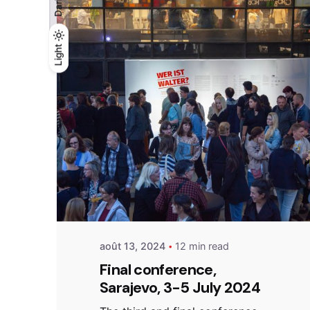
Dark
Light
Light
Dark
Posted by
admin
août 13, 2024
12 min read
Final conference,
Sarajevo, 3-5 July 2024