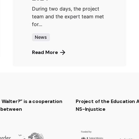
During two days, the project
team and the expert team met
for...
News
Read More
t Walter?” is a cooperation
Project of the Education
t between
NS-Injustice