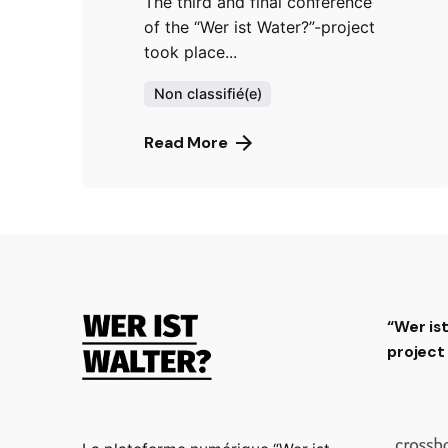
The third and final conference
of the “Wer ist Water?”-project
took place...
Non classifié(e)
Read More
“Wer is
projec