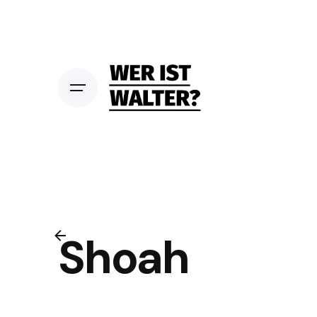
S
k
i
p
t
o
c
o
n
t
e
n
t
Shoah