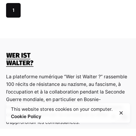
1
La plateforme numérique “Wer ist Walter ?” rassemble
100 récits de résistance au nazisme, au fascisme, à
l’occupation et à la collaboration pendant la Seconde
Guerre mondiale, en particulier en Bosnie-
Herzégovine, en Croatie, en France et en Allemagne,
This website stores cookies on your computer.
dans le but de stimuler la curiosité et la réflexion et
Cookie Policy
d’approfondir les connaissances.
Contact: