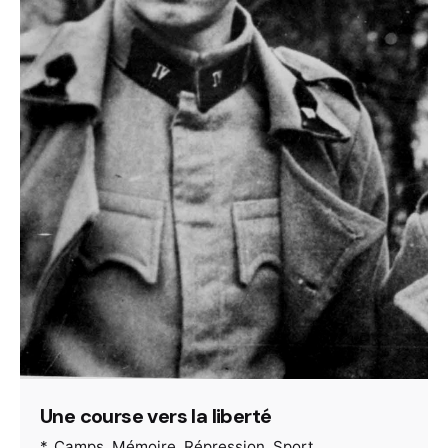
Une course vers la liberté
*
Camps
Mémoire
Répression
Sport