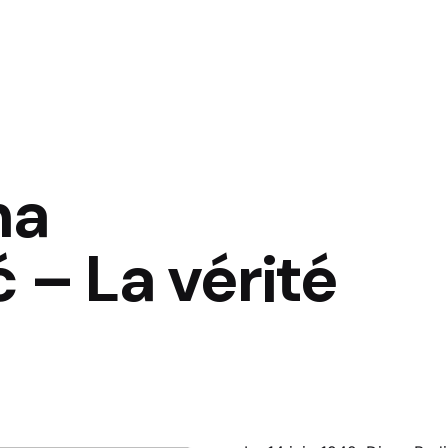
na
 – La vérité