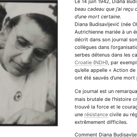
Le 14 juin 1942, Diana Budi
beau cadeau que j’ai reçu 
d’une mort certaine
.
Diana Budisavljević (née O
Autrichienne mariée à un é
décrit dans son journal so
collègues dans l’organisat
serbes détenus dans les ca
Croatie
(
NDH
), par exempl
qu’elle appelle « Action de
ont été sauvés d’une mort 
Ce journal est un remarqu
enovac
mais brutale de l’histoire 
trouvé la force et le coura
une
résistance
civile au r
extrêmement difficiles.
Comment Diana Budisavljevi