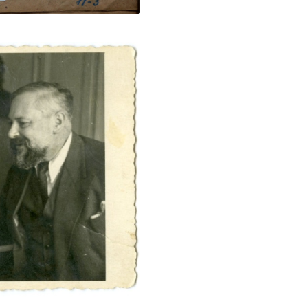
Profil, Zagreb, 2020
Nataša Mataušić, “Di
Ognjenović and J. J
Pragmatic Socialism
2016, 49-97.
Facebook-page abou
https://www.facebo
id=10006314308341
Gordana Knezevic, “
https://www.slobod
“Mataušić: Očekujem
Budisavljević”, Rad
https://www.slobod
diana-budisavljevic
“Diana Budisavljević
26.11.2021:
https://
stories/diana-budisa