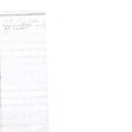
“The Austrian woma
video by Martina Z
https://www.
bbc
.co
who-saved-7-700-c