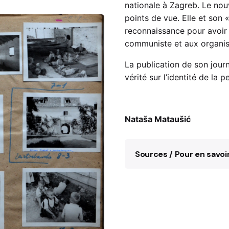
nationale à Zagreb. Le nou
points de vue. Elle et son 
reconnaissance pour avoir 
communiste et aux organis
La publication de son jour
vérité sur l’identité de la 
Nataša Mataušić
Sources / Pour en savoir
Dnevnik Diane Budis
Javna ustanova Sp
Nataša Mataušić,
Za