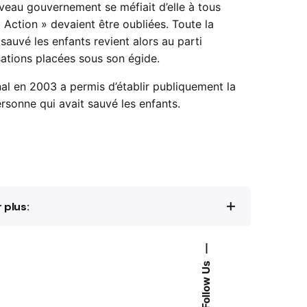
veau gouvernement se méfiait d’elle à tous
« Action » devaient être oubliées. Toute la
sauvé les enfants revient alors au parti
ations placées sous son égide.
nal en 2003 a permis d’établir publiquement la
personne qui avait sauvé les enfants.
 plus:
—
avljević
1941-1945.,
Hrvatski državni arhiv,
Follow Us
omen područje
Jasenovac
, Zagreb, 2003.
boravljena heroina Drugog svjetskog rata
,