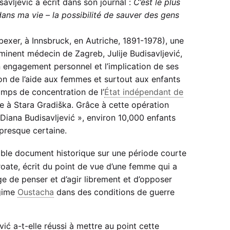
savljević a écrit dans son journal :
C’est le plus
dans ma vie – la possibilité de sauver des gens
bexer, à Innsbruck, en Autriche, 1891-1978), une
minent médecin de Zagreb, Julije Budisavljević,
n engagement personnel et l’implication de ses
ion de l’aide aux femmes et surtout aux enfants
mps de concentration de l’
État indépendant de
e à Stara Gradiška. Grâce à cette opération
 Diana Budisavljević », environ 10,000 enfants
presque certaine.
able document historique sur une période courte
croate, écrit du point de vue d’une femme qui a
ge de penser et d’agir librement et d’opposer
égime
Oustacha
dans des conditions de guerre
ć a-t-elle réussi à mettre au point cette