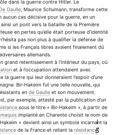
ôle dans la guerre contre Hitler. Le
De Gaulle
, Maurice Schumann, transforme cette
 en aucun cas décisive pour la guerre, en un
ainsi un pont vers la bataille de la Première
euse en pertes qu’elle était porteuse d’identité
’hésita pas non plus à qualifier la défense de
e si les Français libres avaient finalement dû
 adversaires allemands.
n grand retentissement à l’intérieur du pays, où
ration
et à l’occupation attendaient avec
 la guerre qui leur donneraient l’espoir d’une
magne. Bir-Hakeim fut une telle nouvelle, qui
résistants en
de Gaulle
et son mouvement.
est, par exemple, attesté par la publication d’un
sistance
sous le titre « Bir-Hakeim », à partir de
n
maquis
implanté en Charente choisit le nom de
r-Hakeim » devient ainsi un symbole incarnant la
—
istance
de la France et reliant la
résistance