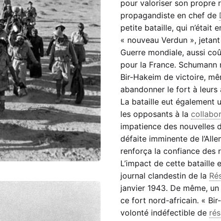
pour valoriser son propre r
propagandiste en chef de
petite bataille, qui n’était
« nouveau Verdun », jetant 
Guerre mondiale, aussi coût
pour la France. Schumann n
Bir-Hakeim de victoire, mêm
abandonner le fort à leurs
La bataille eut également u
les opposants à la
collabo
impatience des nouvelles de
défaite imminente de l’Alle
renforça la confiance des 
L’impact de cette bataille 
journal clandestin de la
Ré
janvier 1943. De même, u
ce fort nord-africain. « Bi
volonté indéfectible de
rés