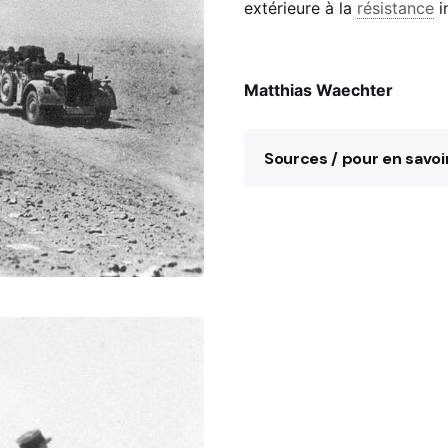
extérieure à la
résistance
i
Matthias Waechter
Sources / pour en savoi
Matthias Waechter, 
Hakeim (Juni 1942) 
Brandt/Gerd Krumeic
Erzählung, Erinneru