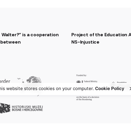
t Walter?” is a cooperation
Project of the Education
t between
NS-Injustice
his website stores cookies on your computer.
Cookie Policy