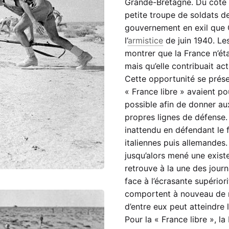
Grande-Bretagne. Du côté 
petite troupe de soldats de
gouvernement en exil que
l’
armistice
de juin 1940. Les
montrer que la France n’ét
mais qu’elle contribuait ac
Cette opportunité se prése
« France libre » avaient po
possible afin de donner au
propres lignes de défense.
inattendu en défendant le 
italiennes puis allemandes. 
jusqu’alors mené une existe
retrouve à la une des journ
face à l’écrasante supérior
comportent à nouveau de m
d’entre eux peut atteindre 
Pour la « France libre », l