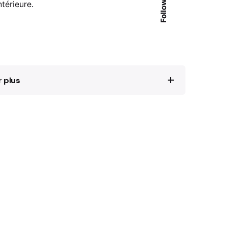
Follow Us
ntérieure.
r plus
Ein „neues Verdun“. Die Schlacht von Bir
und der Mythos des Gaullismus, in: Susanne
h (ed.), Schlachtenmythen. Ereignis,
ng, Köln 2003, pp. 165-181.