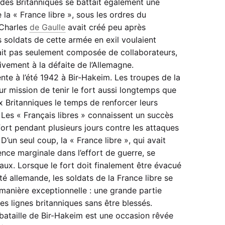
des Britanniques se battait également une
 la « France libre », sous les ordres du
 Charles
de Gaulle
avait créé peu après
 soldats de cette armée en exil voulaient
ait pas seulement composée de collaborateurs,
tivement à la défaite de l’Allemagne.
nte à l’été 1942 à Bir-Hakeim. Les troupes de la
ur mission de tenir le fort aussi longtemps que
x Britanniques le temps de renforcer leurs
 Les « Français libres » connaissent un succès
fort pendant plusieurs jours contre les attaques
D’un seul coup, la « France libre », qui avait
nce marginale dans l’effort de guerre, se
aux. Lorsque le fort doit finalement être évacué
ité allemande, les soldats de la France libre se
anière exceptionnelle : une grande partie
les lignes britanniques sans être blessés.
a bataille de Bir-Hakeim est une occasion rêvée