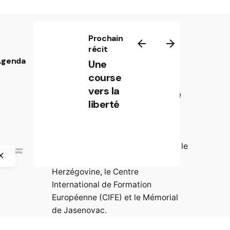
Prochain
récit
 Agenda
Partenaires
Une
course
La plateforme numérique “Wer ist
vers la
Walter?” a été développée dans le
liberté
cadre du projet de recherche
international « Wer ist Walter ?
Resistance against Nazism in
Europe » par crossborder factory, le
Musée historique de Bosnie-
Herzégovine, le Centre
International de Formation
Européenne (CIFE) et le Mémorial
de Jasenovac.