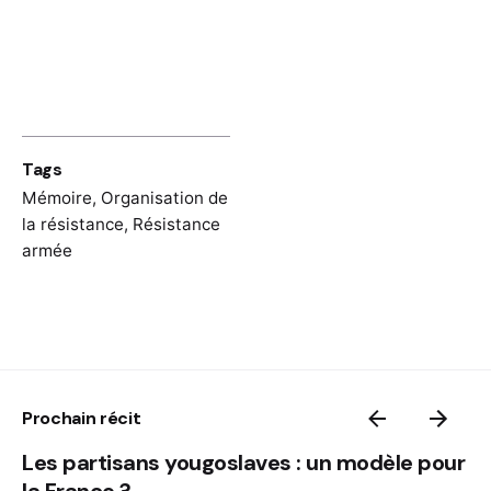
and-the-assassination-attempt-of-july-20-
1944/
https://www.gdw-
berlin.de/en/recess/topics/7-georg-elser-
and-the-assassination-attempt-of-
Tags
november-8-1939/
Mémoire
,
Organisation de
la résistance
,
Résistance
armée
Prochain récit
Les partisans yougoslaves : un modèle pour
la France ?