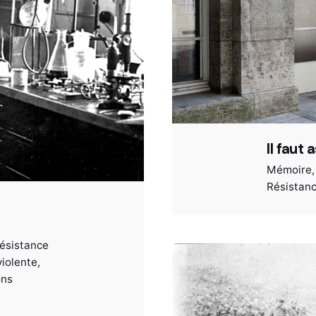
Il faut 
Mémoire
Résistan
ésistance
iolente
ons