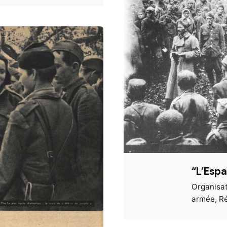
“L’Espa
Organisat
armée
Ré