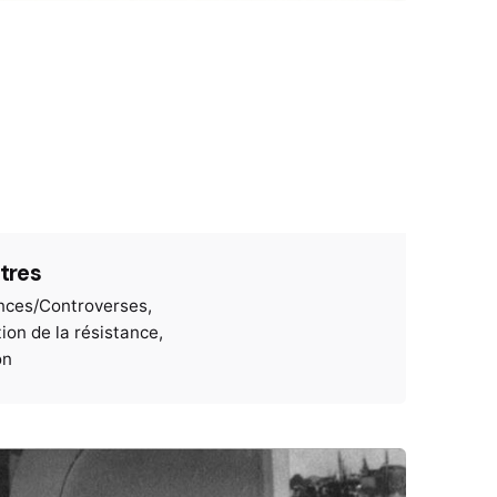
îtres
nces/Controverses
ion de la résistance
on