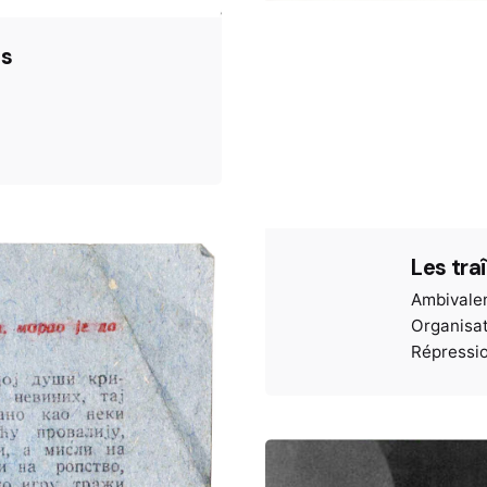
es
Les tra
Ambivale
Organisat
Répressi