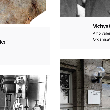
Vichyst
Ambivale
Organisat
iks”