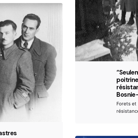
“Seulem
poitrin
résista
Bosnie
Forets e
résistanc
astres