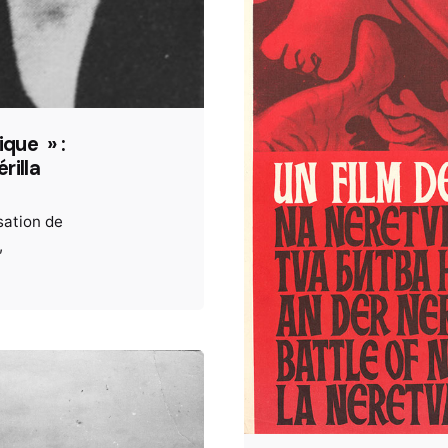
ique » :
rilla
sation de