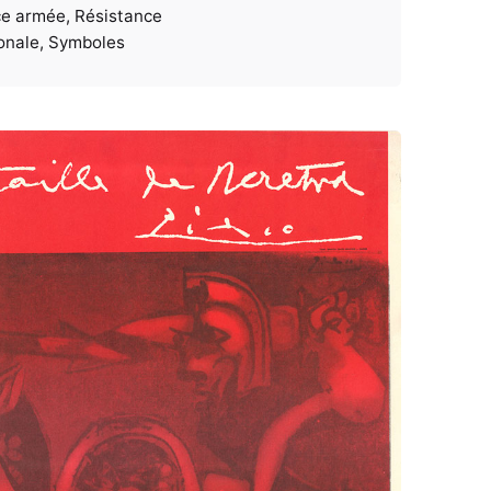
ce armée
Résistance
onale
Symboles