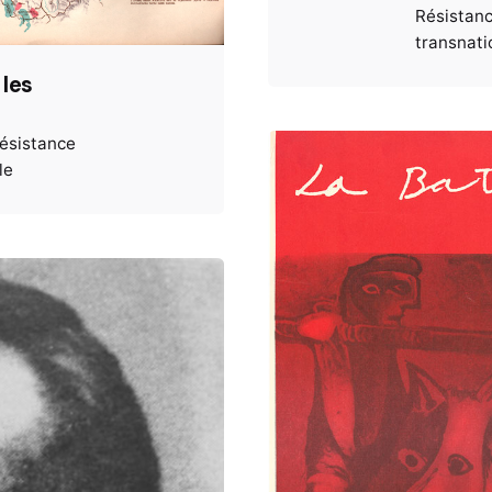
Résistan
transnati
 les
ésistance
le