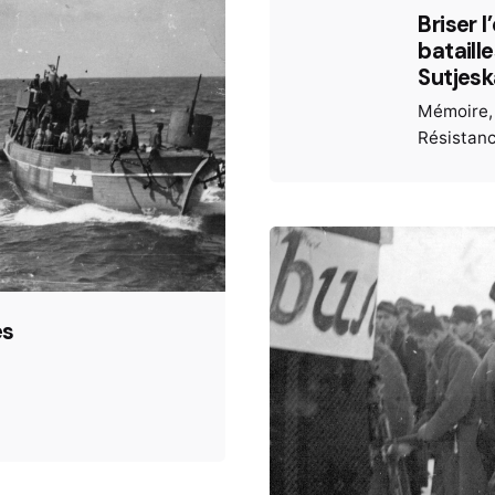
Briser 
bataill
Sutjesk
Mémoire
Résistan
es