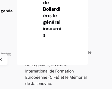
de
Bollardi
 Agenda
Partenaires
ère, le
La plateforme numérique “Wer ist
général
Walter?” a été développée dans le
insoumi
cadre du projet de recherche
s
international « Wer ist Walter ?
Resistance against Nazism in
Europe » par crossborder factory, le
Musée historique de Bosnie-
Herzégovine, le Centre
International de Formation
Européenne (CIFE) et le Mémorial
de Jasenovac.