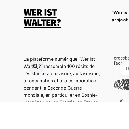
“Wer is
projec
La plateforme numérique “Wer ist
Walter ?” rassemble 100 récits de
T
résistance au nazisme, au fascisme,
à l’occupation et à la collaboration
pendant la Seconde Guerre
mondiale, en particulier en Bosnie-
Herzégovine, en Croatie, en France
et en Allemagne, dans le but de
stimuler la curiosité et la réflexion
et d’approfondir les connaissances.