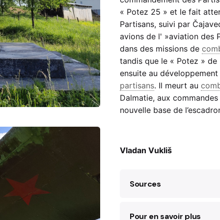
« Potez 25 » et le fait atte
Partisans, suivi par Čajave
avions de l' »aviation des
dans des missions de
com
tandis que le « Potez » de K
ensuite au développement 
partisans
. Il meurt au
comb
Dalmatie, aux commandes d’u
nouvelle base de l’escadro
Vladan Vukliš
Sources
Pour en savoir plus
Zaga Umićević, “Ne