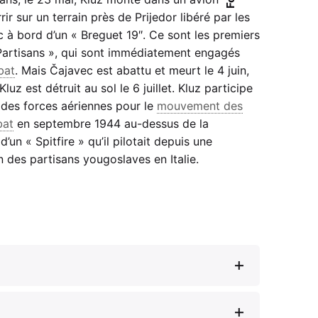
rrir sur un terrain près de Prijedor libéré par les
c à bord d’un « Breguet 19″. Ce sont les premiers
 Partisans », qui sont immédiatement engagés
bat
. Mais Čajavec est abattu et meurt le 4 juin,
luz est détruit au sol le 6 juillet. Kluz participe
des forces aériennes pour le
mouvement des
at
en septembre 1944 au-dessus de la
n « Spitfire » qu’il pilotait depuis une
n des partisans yougoslaves en Italie.
pokorena Banjaluka”, in
Srednja Bosna u
NOB
,