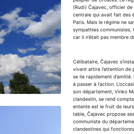
(Rudi) Čajavec, officier de 
centrale qui avait fait des 
Paris. Mais le régime ne s
sympathies communistes. Ce
car il n’était pas membre d
Célibataire, Čajavec s’insta
vivant
attire l’attention de 
se lie rapidement d’amitié
à passer à l’action. L’occa
son département, Vinko Ma
clandestin, se rend compte 
entente est le fruit de leu
table, Čajavec propose ses s
communiste du département
clandestines qui fonctionn