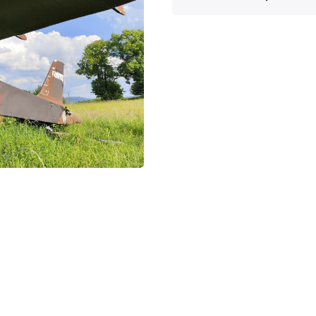
III (Banjaluka: Glas,
Vinko Markotić, “S 
Slavko Odić, Slavk
mbat
Srednja Bosna u
NO
I–III (Zagreb: Centar
587
Vladan Vukliš, Marij
Mišo Leković,
Prva 
Sjećanja Žarka Last
Predrag Pejčić,
Prva
Vazduhoplovstvo u 
Vojnoizdavački i nov
Miloš Kovačević (Z
1965):
https://znac
Website: aeroflight
http://www.aerofli