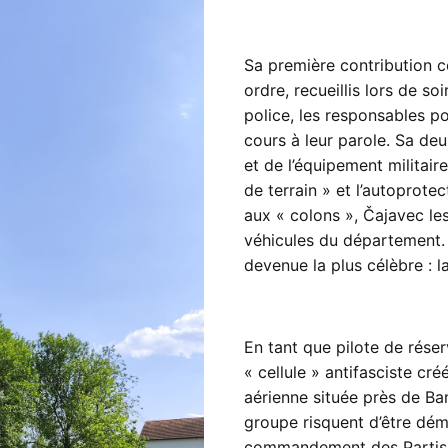
Sa première contribution c
ordre, recueillis lors de s
police, les responsables pol
cours à leur parole. Sa de
et de l’équipement militair
de terrain » et l’autoprotec
aux « colons », Čajavec les
véhicules du département. 
devenue la plus célèbre : la
En tant que pilote de rése
« cellule » antifasciste cr
aérienne située près de Ba
groupe risquent d’être dém
commandement des Partisan