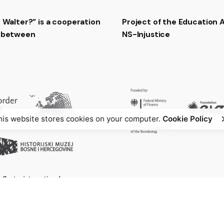
t Walter?” is a cooperation
Project of the Education
t between
NS-Injustice
his website stores cookies on your computer.
Cookie Policy