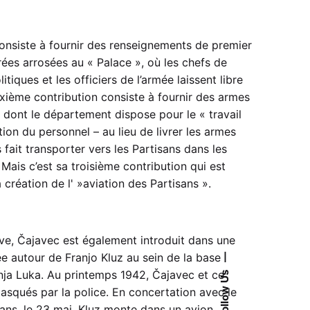
onsiste à fournir des renseignements de premier
oirées arrosées au « Palace », où les chefs de
itiques et les officiers de l’armée laissent libre
uxième contribution consiste à fournir des armes
e dont le département dispose pour le « travail
tion du personnel – au lieu de livrer les armes
 fait transporter vers les Partisans dans les
Mais c’est sa troisième contribution qui est
 création de l' »aviation des Partisans ».
rve, Čajavec est également introduit dans une
éée autour de Franjo Kluz au sein de la base
—
nja Luka. Au printemps 1942, Čajavec et ce
Follow Us
asqués par la police. En concertation avec le
s, le 23 mai, Kluz monte dans un avion