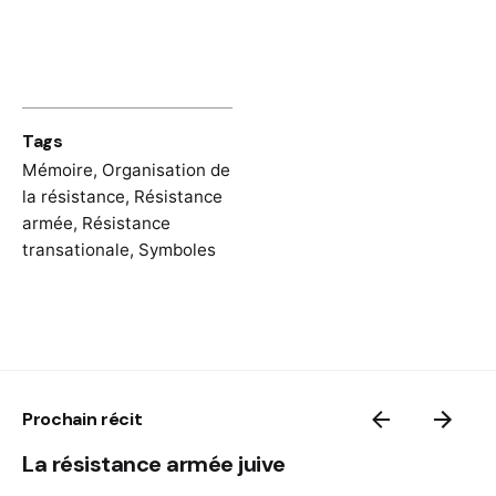
online:
https://znaci.org/00002/426.htm
Film “Volio bih da sam golub” (Lass mich
doch eine Taube sein / Let me be just a
pigeon), 1990 complete film na youtube:
https://www.youtube.com/watch?
Tags
v=ge26Y2BTyFo
Mémoire
,
Organisation de
la résistance
,
Résistance
armée
,
Résistance
transationale
,
Symboles
Prochain récit
La résistance armée juive