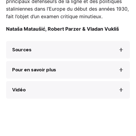
principaux défenseurs de la ligne et des politiques
staliniennes dans l’Europe du début des années 1930,
fait l’objet d’un examen critique minutieux.
Nataša Mataušić, Robert Parzer & Vladan Vukliš
Sources
Pour en savoir plus
Nail Redžić,
Telmanovci: Zapisi o njemačkoj
partizanskoj četi Ernst Telman
(Beograd:
Narodna armija, 1984)
Vidéo
Deserteure Der
Wehrmacht
Und Der
Vojna enciklopedija
, II (Beograd:
Waffen–
SS
: Entziehungsformen, Solidaritat,
Vojnozidavački zavod, 1971)
Film “Volio bih da sam golub” (Lass mich doch
Verfolgung
, eds. Peter Pirker, Kerstin Von
eine Taube sein / Let me be just a pigeon), 1990:
Lingen (Paderborn: Brill Schöningh, 2023)
Heinz Kühnrich / Franz-Karl Hitze, Deutsche
bei Titos Partisanen 1941-1945, Berlin, 1997,