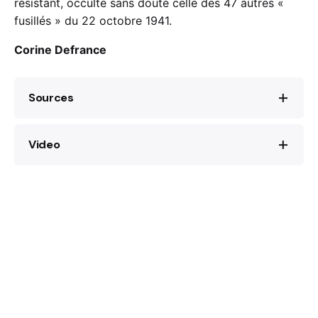
résistant, occulte sans doute celle des 47 autres «
fusillés » du 22 octobre 1941.
Corine Defrance
Sources
Video
Pierre-Louis Basse,
Guy Môquet. Une
enfance fusillée
, Stock, Paris, 2000.
Film de Volker Schlöndorff:
La Mer à l’aube
,
Jean-Pierre Azéma, « Guy Môquet, Sarkozy
2011 [
Das Meer am Morgen
;
Calm at Sea
],
o
et le roman national »,
L’Histoire,
n
323,
trailer:
septembre 2007, p. 6-11.