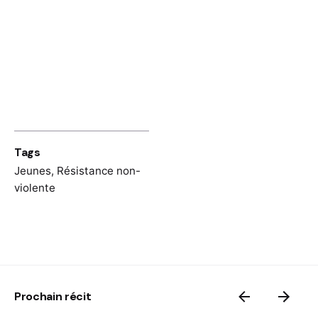
Historijski muzej Bosne i Hercegovine,
Kolekcija arhivalija, UNS 01_53_01: Ustaško
izvješće od 15. oktobra 1941. godine.
Vlatko Smiljanić, Odgojno-obrazovna
kultura u Hrvatskoj tijekom Drugog
svjetskog rata u svjetlu dokumenata
sukobljenih strana,
Kroatologija, 10
(2), 19-
46
Tags
Jeunes
,
Résistance non-
violente
Prochain récit