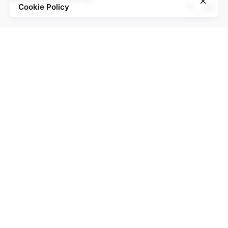
Cookie Policy
“Wer ist Walter?” is a cooperation project between
Project of the Education Agenda NS-Injustice