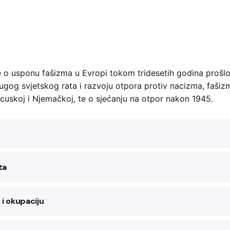
o usponu fašizma u Evropi tokom tridesetih godina prošlog
gog svjetskog rata i razvoju otpora protiv nacizma, fašizma
ncuskoj i Njemačkoj, te o sjećanju na otpor nakon 1945.
ta
i okupaciju