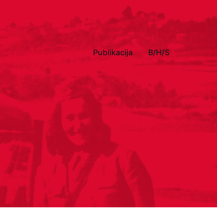
Pedagoške smjernice
Publikacija
B/H/S