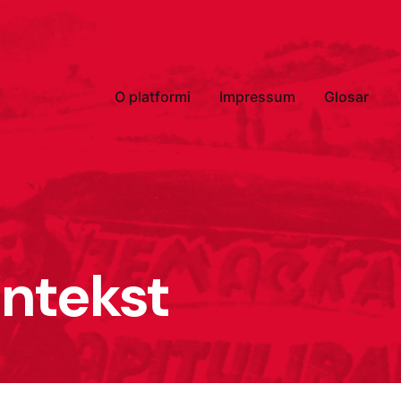
O platformi
Impressum
Glosar
ontekst