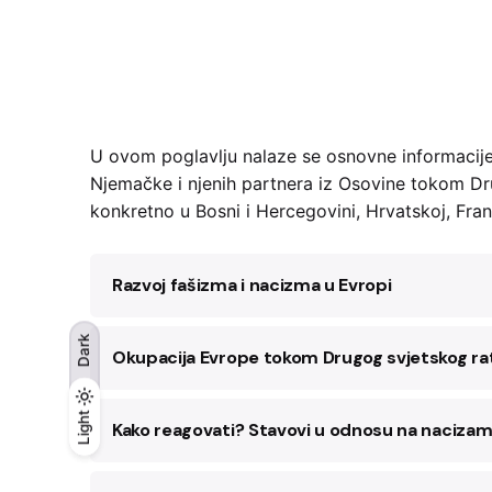
U ovom poglavlju nalaze se osnovne informacije 
Njemačke i njenih partnera iz Osovine tokom Dru
konkretno u Bosni i Hercegovini, Hrvatskoj, Fra
Razvoj fašizma i nacizma u Evropi
Dark
Okupacija Evrope tokom Drugog svjetskog ra
Light
Light
Dark
Kako reagovati? Stavovi u odnosu na nacizam 