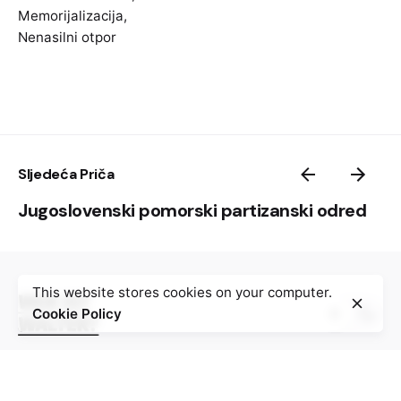
Memorijalizacija
,
Nenasilni otpor
Sljedeća Priča
Jugoslovenski pomorski partizanski odred
This website stores cookies on your computer.
Cookie Policy
Digitalna platforma „Wer is Walter“ objedinjuje 100
priča o otporu protiv nacizma, fašizma, okupacije i