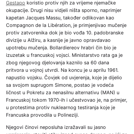
Gestapo
koristio protiv njih za vrijeme njemačke
okupacije. Drugi nisu vidjeli ništa sporno, naprimjer
kapetan Jacques Massu, također odlikovan kao
Compagnon de la Libération, je primjenjivao mučenje
protiv zatvorenika dok je bio vođa 10. padobranske
divizije u Alžiru, a kasnije je javno opravdavao
upotrebu mučenja. Bollardiereov hrabri čin bio je
izuzetak u francuskoj vojsci. Ministarstvo rata ga je
zbog njegovog djelovanja kaznilo sa 60 dana
pritvora u vojnoj utvrdi. Na koncu je u aprilu 1961.
napustio vojsku. Čovjek od uvjerenja, koje je dijelio
sa svojom suprugom Simone, postao je vodeća
ličnost u Pokretu za nenasilnu alternativu (MAN) u
Francuskoj tokom 1970-ih i učestvovao je, na primjer,
u protestima protiv nuklearnog testiranja koje je
Francuska provodila u Polineziji.
Njegovi činovi neposluha izražavali su jasno