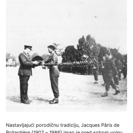
Nastavljajući porodičnu tradiciju, Jacques Pâris de
Bollardière (1907 – 1986) imao je pred sobom vojnu