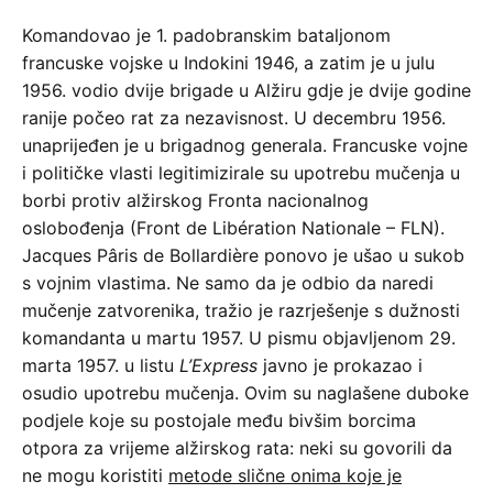
Komandovao je 1. padobranskim bataljonom
francuske vojske u Indokini 1946, a zatim je u julu
1956. vodio dvije brigade u Alžiru gdje je dvije godine
ranije počeo rat za nezavisnost. U decembru 1956.
unaprijeđen je u brigadnog generala. Francuske vojne
i političke vlasti legitimizirale su upotrebu mučenja u
borbi protiv alžirskog Fronta nacionalnog
oslobođenja (Front de Libération Nationale – FLN).
Jacques Pâris de Bollardière ponovo je ušao u sukob
s vojnim vlastima. Ne samo da je odbio da naredi
mučenje zatvorenika, tražio je razrješenje s dužnosti
komandanta u martu 1957. U pismu objavljenom 29.
marta 1957. u listu
L’Express
javno je prokazao i
osudio upotrebu mučenja. Ovim su naglašene duboke
podjele koje su postojale među bivšim borcima
otpora za vrijeme alžirskog rata: neki su govorili da
ne mogu koristiti
metode slične onima koje je