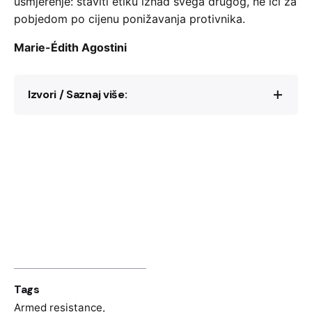
usmjerenje: staviti etiku iznad svega drugog, ne ići za
pobjedom po cijenu ponižavanja protivnika.
Marie-Édith Agostini
Izvori / Saznaj više:
Jacques Bollardière, Compagnon de toutes
les libérations
. Dossier N°4, Éd. Non-
Violence actualité, 1986.
Hugh McDonnell, “A Soldier for Peace”,
Jacobin
, 2018:
https://jacobin.com/2018/06/antiwar-
veteran-jacques-paris-de-bollardiere
Tags
Armed resistance
,