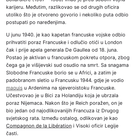
karijeru. Međutim, razlikovao se od drugih oficira
utoliko što je otvoreno govorio i nekoliko puta odbio
postupati po naređenjima.
U junu 1940. je kao kapetan francuske vojske odbio
prihvatiti poraz Francuske i odlučio otići u London
čak i prije apela generala De Gaullea od 18. juna.
Postao je aktivan u francuskom pokretu otpora, zbog
čega ga je višijevski sud osudio na smrt. Sa snagama
Slobodne Francuske borio se u Africi, a zatim je
padobranom sletio u Francusku 1944. gdje je vodio
maquis
u Ardenima na sjeveroistoku Francuske.
Učestvovao je u Bici za Holandiju koja je ubrzala
poraz Nijemaca. Nakon što je Reich poražen, on je
bio jedan od najodlikovanijih Francuza iz Drugog
svjetskog rata. Između ostalog, odlikovan je kao
Compagnon de la Libération
i Visoki oficir Legije
časti.