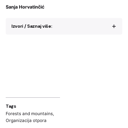
Sanja Horvatinčić
Izvori / Saznaj više:
Romano Pilčić Celić, “Biografija”; Katica
Brusić, “Partizanski putevi i staze –
predavanje”, Državni arhiv Rijeka, HR-DARI-
1300, Katica Brusić.
Krsto Petrović,
Partizanski kurir
(Beograd:
Rad, 1961).
Mirko Četković,
Veze u
NOB
-u 1941-1945.
(tom 1 i 2) (Beograd: Vojnoizdavački zavod,
Tags
1976).
Forests and mountains
,
Organizacija otpora