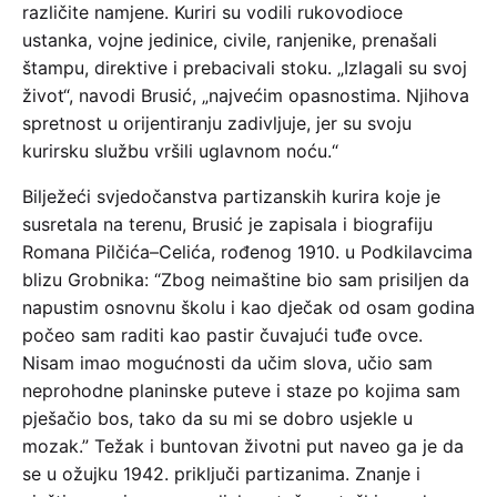
različite namjene. Kuriri su vodili rukovodioce
ustanka, vojne jedinice, civile, ranjenike, prenašali
štampu, direktive i prebacivali stoku. „Izlagali su svoj
život“, navodi Brusić, „najvećim opasnostima. Njihova
spretnost u orijentiranju zadivljuje, jer su svoju
kurirsku službu vršili uglavnom noću.“
Bilježeći svjedočanstva partizanskih kurira koje je
susretala na terenu, Brusić je zapisala i biografiju
Romana Pilčića–Celića, rođenog 1910. u Podkilavcima
blizu Grobnika: “Zbog neimaštine bio sam prisiljen da
napustim osnovnu školu i kao dječak od osam godina
počeo sam raditi kao pastir čuvajući tuđe ovce.
Nisam imao mogućnosti da učim slova, učio sam
neprohodne planinske puteve i staze po kojima sam
pješačio bos, tako da su mi se dobro usjekle u
mozak.” Težak i buntovan životni put naveo ga je da
se u ožujku 1942. priključi partizanima. Znanje i