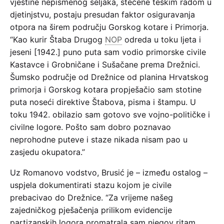
vještine nepismenog seljaka, stečene teškim radom u
djetinjstvu, postaju presudan faktor osiguravanja
otpora na širem području Gorskog kotare i Primorja.
“Kao kurir Štaba Drugog
NOP
odreda u toku ljeta i
jeseni [1942.] puno puta sam vodio primorske civile
Kastavce i Grobničane i Sušačane prema Drežnici.
Šumsko područje od Drežnice od planina Hrvatskog
primorja i Gorskog kotara propješačio sam stotine
puta noseći direktive Štabova, pisma i štampu. U
toku 1942. obilazio sam gotovo sve vojno-političke i
civilne logore. Pošto sam dobro poznavao
neprohodne puteve i staze nikada nisam pao u
zasjedu okupatora.”
Uz Romanovo vodstvo, Brusić je – između ostalog –
uspjela dokumentirati stazu kojom je civile
prebacivao do Drežnice. “Za vrijeme našeg
zajedničkog pješačenja prilikom evidencije
partizanskih logora promatrala sam njegov ritam