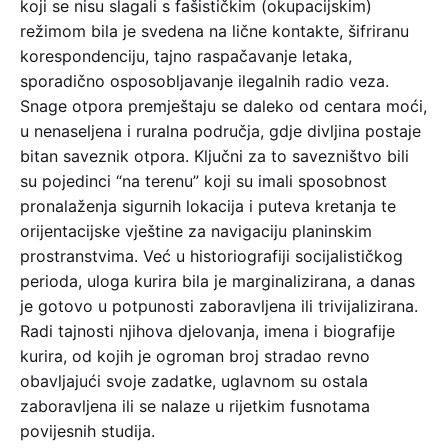
koji se nisu slagali s fašističkim (okupacijskim)
režimom bila je svedena na lične kontakte, šifriranu
korespondenciju, tajno raspačavanje letaka,
sporadično osposobljavanje ilegalnih radio veza.
Snage otpora premještaju se daleko od centara moći,
u nenaseljena i ruralna područja, gdje divljina postaje
bitan saveznik otpora. Ključni za to savezništvo bili
su pojedinci “na terenu” koji su imali sposobnost
pronalaženja sigurnih lokacija i puteva kretanja te
orijentacijske vještine za navigaciju planinskim
prostranstvima. Već u historiografiji socijalističkog
perioda, uloga kurira bila je marginalizirana, a danas
je gotovo u potpunosti zaboravljena ili trivijalizirana.
Radi tajnosti njihova djelovanja, imena i biografije
kurira, od kojih je ogroman broj stradao revno
obavljajući svoje zadatke, uglavnom su ostala
zaboravljena ili se nalaze u rijetkim fusnotama
povijesnih studija.