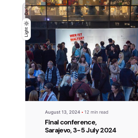
Dark
Light
Light
Dark
Posted by
admin
August 13, 2024
12 min read
Final conference,
Sarajevo, 3-5 July 2024