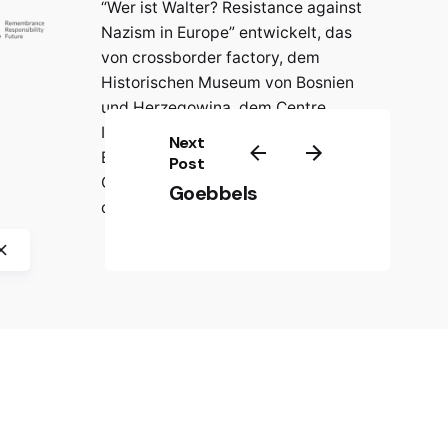
“Wer ist Walter? Resistance against
Nazism in Europe” entwickelt, das
von crossborder factory, dem
Historischen Museum von Bosnien
und Herzegowina, dem Centre
International de Formation
Next
Européenne (CIFE) und der
Post
Gedenkstätte Jasenovac
Goebbels
durchgeführt wurde.