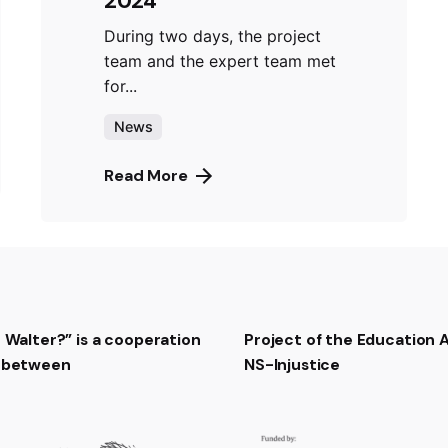
2024
During two days, the project
team and the expert team met
for...
News
Read More
t Walter?” is a cooperation
Project of the Education
t between
NS-Injustice