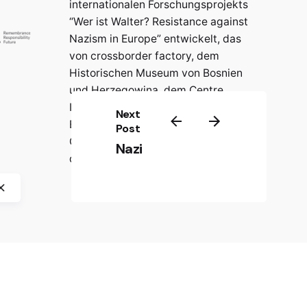
internationalen Forschungsprojekts
“Wer ist Walter? Resistance against
Nazism in Europe” entwickelt, das
von crossborder factory, dem
Historischen Museum von Bosnien
und Herzegowina, dem Centre
International de Formation
Next
Européenne (CIFE) und der
Post
Gedenkstätte Jasenovac
Nazi
durchgeführt wurde.