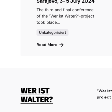
Sarajevo, 3-5 July 2024
The third and final conference
of the “Wer ist Water?”-project
took place...
Unkategorisiert
Read More
“Wer is
projec