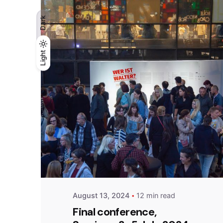
Dark
Light
Light
Dark
Posted by
admin
August 13, 2024
12 min read
Final conference,