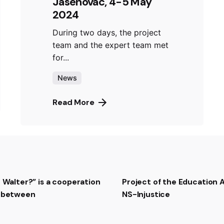
Jasenovac, 4-5 May
2024
During two days, the project
team and the expert team met
for...
News
Read More
t Walter?” is a cooperation
Project of the Education
t between
NS-Injustice