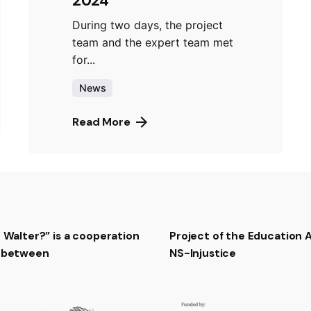
2024
During two days, the project
team and the expert team met
for...
News
Read More
t Walter?” is a cooperation
Project of the Education
t between
NS-Injustice