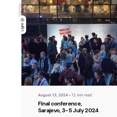
Dark
Light
Light
Dark
Posted by
admin
August 13, 2024
12 min read
Final conference,
Sarajevo, 3-5 July 2024