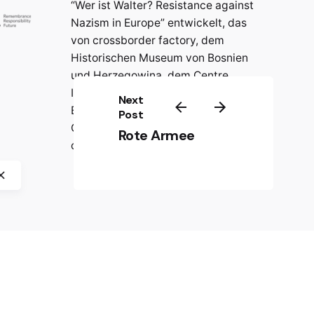
“Wer ist Walter? Resistance against
Nazism in Europe” entwickelt, das
von crossborder factory, dem
Historischen Museum von Bosnien
und Herzegowina, dem Centre
International de Formation
Next
Européenne (CIFE) und der
Post
Gedenkstätte Jasenovac
Rote Armee
durchgeführt wurde.