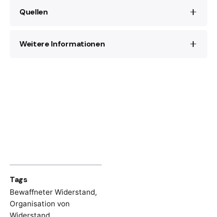
Quellen
Weitere Informationen
Dojčilo Mitrović,
Zapadna Srbija 1941
(Beograd: Nolit, 1975) (kyrillisch)
Dušan Ćalić, “Sjećanja na ustaničku 1941.
Vjeran Pavlaković,
Yugoslav Volunteers in
godinu u Slavoniji,” in:
Prilog građi za
the Spanish Civil War
(Serbia: Rosa
historiju
NOP
u Slavoniji 1941. godine
Luxemburg Stiftung Southeast Europe,
(Slavonski Brod: Historijski institut
2017)
Slavonije, 1965)
Fighters Across Frontiers: Transnational
vGojko Miljanić, “Jugoslovenski borci iz
Resistance in Europe, 1936–48
, eds. Robert
Španije u Narodnooslobodilačkom ratu
Gildea, Ismee Thames (United Kingdom:
1941–1945″, in:
Španjolska 1936—1939:
Manchester University Press, 2020)
Prilozi sa znanstvenog savjetovanja
, ed.
Tags
Ljubo Boban (Zagreb: JAZU, Globus, 1989)
Bewaffneter Widerstand
,
Jean Maitron, Claude Pennetier, “Georges
Organisation von
Pierre, dit Fredo, dit Colonel Fabien”, in: Le
Widerstand
,