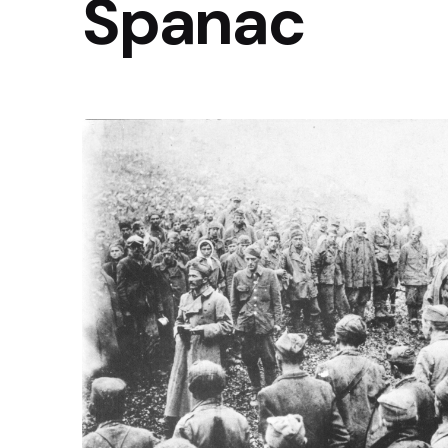
Španac