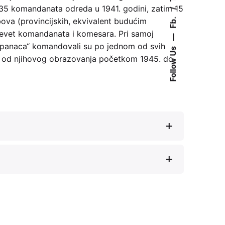
e 35 komandanata odreda u 1941. godini, zatim 15
Fb.
ova (provincijskih, ekvivalent budućim
devet komandanata i komesara. Pri samoj
—
„Španaca“ komandovali su po jednom od svih
Follow Us
je od njihovog obrazovanja početkom 1945. do
padna Srbija 1941
(Beograd: Nolit, 1975)
ja na ustaničku 1941. godinu u Slavoniji“, u:
ugoslav Volunteers in the Spanish Civil War
oriju
NOP
u Slavoniji 1941. godine
(Slavonski
burg Stiftung Southeast Europe, 2017)
titut Slavonije, 1965)
tiers: Transnational Resistance in Europe,