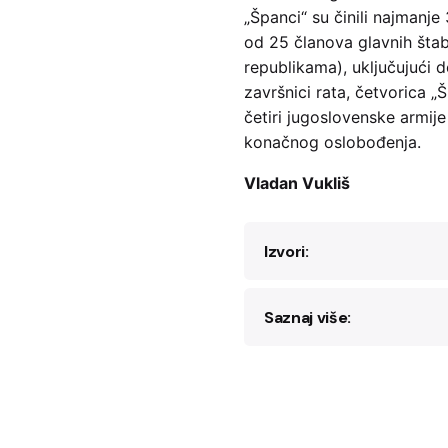
„Španci“ su činili najmanj
od 25 članova glavnih štab
republikama), uključujući 
završnici rata, četvorica 
četiri jugoslovenske armi
konačnog oslobođenja.
Vladan Vukliš
Izvori:
Saznaj više:
Dojčilo Mitrović,
Za
(ćirilica)
Dušan Ćalić, „Sjećan
Vjeran Pavlaković,
Y
Prilog građi za hist
(Serbia: Rosa Luxem
Brod: Historijski ins
Fighters Across Fron