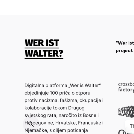
“Wer is
projec
Digitalna platforma „Wer is Walter“
objedinjuje 100 priča o otporu
protiv nacizma, fašizma, okupacije i
kolaboracije tokom Drugog
svjetskog rata, naročito iz Bosne i
Hercegovine, Hrvatske, Francuske i
T
Njemačke, s ciljem poticanja