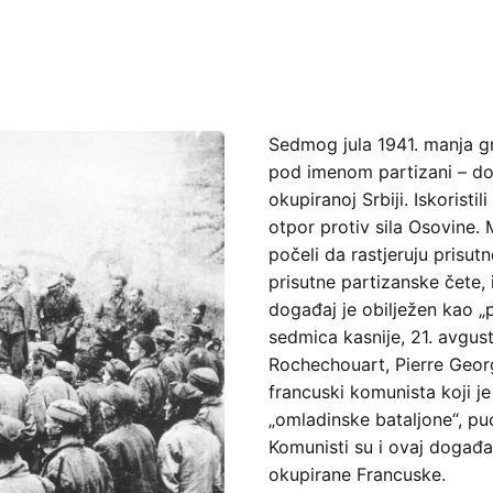
Sedmog jula 1941. manja g
pod imenom partizani – doš
okupiranoj Srbiji. Iskoristi
otpor protiv sila Osovine. 
počeli da rastjeruju prisut
prisutne partizanske čete, 
događaj je obilježen kao „
sedmica kasnije, 21. avgust
Rochechouart, Pierre Geor
francuski komunista koji j
„omladinske bataljone“, puc
Komunisti su i ovaj događaj,
okupirane Francuske.