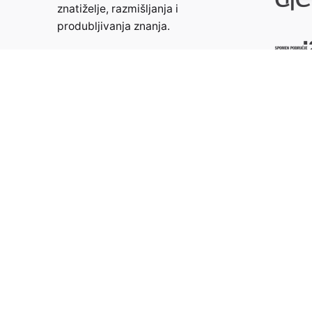
znatiželje, razmišljanja i
produbljivanja znanja.
Kontakt:
info@weristwalter.eu
©2024
Wer Ist Walter?
All rights reserved