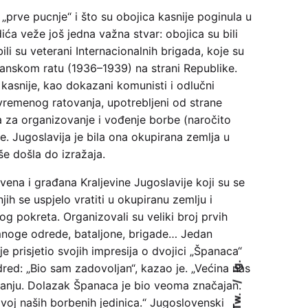
i „prve pucnje“ i što su obojica kasnije poginula u
ća veže još jedna važna stvar: obojica su bili
ili su veterani Internacionalnih brigada, koje su
anskom ratu (1936–1939) na strani Republike.
 kasnije, kao dokazani komunisti i odlučni
avremenog ratovanja, upotrebljeni od strane
ja za organizovanje i vođenje borbe (naročito
e. Jugoslavija je bila ona okupirana zemlja u
še došla do izražaja.
ena i građana Kraljevine Jugoslavije koji su se
njih se uspjelo vratiti u okupiranu zemlju i
g pokreta. Organizovali su veliki broj prvih
 mnoge odrede, bataljone, brigade… Jedan
e prisjetio svojih impresija o dvojici „Španaca“
Ig.
dred: „Bio sam zadovoljan“, kazao je. „Većina nas
ovanju. Dolazak Španaca je bio veoma značajan.
Tw.
zvoj naših borbenih jedinica.“ Jugoslovenski