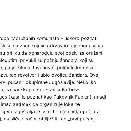
rupa naoružanih komunista – uskoro poznati
li su na zbor koji se održavao u jednom selu u
li su priliku da obnaroduju svoj poziv za oružani
Međutim, privukli su pažnju žandara koji su
ne, pa je Žikica Jovanović, politički komesar
izvukao revolver i ubio dvojicu žandara. Ovaj
prvi pucanj“ okupirane Jugoslavije. Nekoliko
a, na pariškoj metro stanici Barbès–
ges (kasnije poznat kao
Pukovnik Fabien
), mladi
e imao zadatak da organizuje lokalne
njem iz pištolja je usmrtio njemačkog oficira.
 na sličan način, obilježili kao „prvi pucanj“