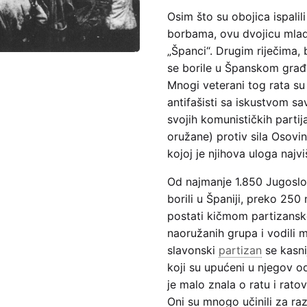
Osim što su obojica ispalil
borbama, ovu dvojicu mladi
„Španci“. Drugim riječima, b
se borile u Španskom građ
Mnogi veterani tog rata su
antifašisti sa iskustvom s
svojih komunističkih parti
oružane) protiv sila Osovin
kojoj je njihova uloga najvi
Od najmanje 1.850 Jugoslov
borili u Španiji, preko 250 
postati kičmom partizansko
naoružanih grupa i vodili
slavonski
partizan
se kasnij
koji su upućeni u njegov o
je malo znala o ratu i rat
Oni su mnogo učinili za ra