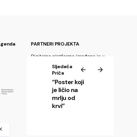
 Agenda
PARTNERI PROJEKTA
Digitalna platforma izrađena je u
okviru međunarodnog
Sljedeća
istraživačkog projekta „Wer ist
Priča
Walter? Otpor protiv nacizma u
“Poster koji
Evropi“ Crossborder Factory,
je ličio na
Historijski muzej Bosne i
mrlju od
Hercegovine, Centre International
krvi”
de Formation Européenne (CIFE) i
Spomen područje Jasenovac