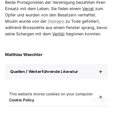
Beide Protagonisten der Vereinigung bezahlten ihren
Einsatz mit dem Leben. Sie fielen einem
Verrat
zum
Opfer und wurden von den Besatzern verhaftet.
Moulin wurde von der
Gestapo
zu Tode gefoltert,
während Brossolette aus einem Fenster sprang, bevor
seine Schergen mit dem
Verhör
beginnen konnten.
Matthias Waechter
Quellen / Weiterführende Literatur
Matthias Waechter, Der Mythos des
This website stores cookies on your computer.
Gaullismus. Heldenkult, Geschichtspolitik
Cookie Policy
und Ideologie, Göttingen 2006, p. 87-108.
Guillaume Piketty, Pierre Brossolette : from