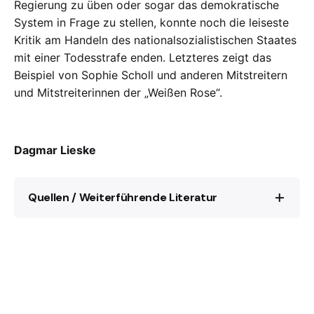
Regierung zu üben oder sogar das demokratische
System in Frage zu stellen, konnte noch die leiseste
Kritik am Handeln des nationalsozialistischen Staates
mit einer Todesstrafe enden. Letzteres zeigt das
Beispiel von Sophie Scholl und anderen Mitstreitern
und Mitstreiterinnen der „Weißen Rose“.
Dagmar Lieske
Quellen / Weiterführende Literatur
Über Sophie Scholl:
https://www.gdw-
berlin.de/en/recess/biographies/index_of_pe
rsons/biographie/view-bio/sophie-scholl/?
no_cache=1