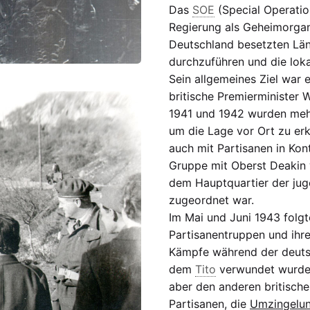
Das
SOE
(Special Operatio
Regierung als Geheimorgan
Deutschland besetzten Län
durchzuführen und die lok
Sein allgemeines Ziel war e
britische Premierminister W
1941 und 1942 wurden me
um die Lage vor Ort zu erk
auch mit Partisanen in Kon
Gruppe mit Oberst Deakin w
dem Hauptquartier der jug
zugeordnet war.
Im Mai und Juni 1943 folg
Partisanentruppen und ihr
Kämpfe während der deutsch
dem
Tito
verwundet wurde,
aber den anderen britische
Partisanen, die
Umzingelun