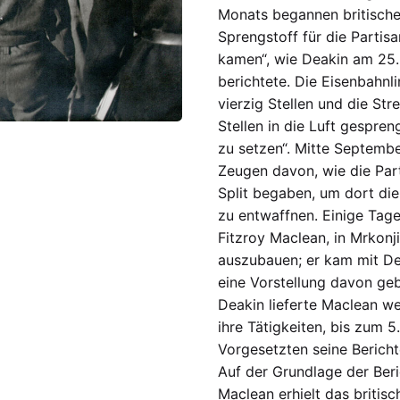
Monats begannen britische
Sprengstoff für die Partis
kamen“, wie Deakin am 25. 
berichtete. Die Eisenbahn
vierzig Stellen und die St
Stellen in die Luft gespre
zu setzen“. Mitte Septem
Zeugen davon, wie die Part
Split begaben, um dort di
zu entwaffnen. Einige Tage s
Fitzroy Maclean, in Mrkonj
auszubauen; er kam mit Dea
eine Vorstellung davon geb
Deakin lieferte Maclean we
ihre Tätigkeiten, bis zum 5
Vorgesetzten seine Bericht
Auf der Grundlage der Ber
Maclean erhielt das briti