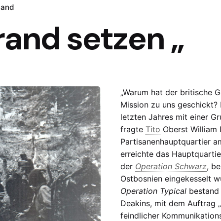
tand
rand setzen „
„Warum hat der britische G
Mission zu uns geschickt? 
letzten Jahres mit einer
fragte
Tito
Oberst William 
Partisanenhauptquartier am
erreichte das Hauptquarti
der
Operation Schwarz
, b
Ostbosnien eingekesselt 
Operation Typical
bestand 
Deakins, mit dem Auftrag „
feindlicher Kommunikations