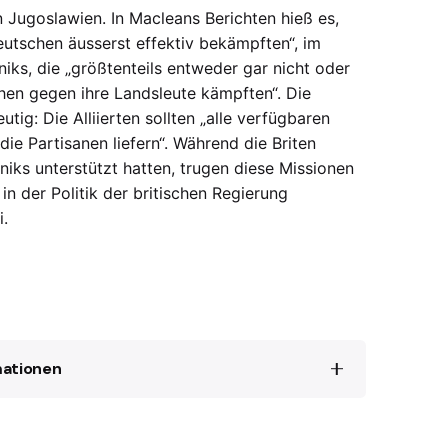
 Jugoslawien. In Macleans Berichten hieß es,
eutschen äusserst effektiv bekämpften“, im
iks, die „größtenteils entweder gar nicht oder
en gegen ihre Landsleute kämpften“. Die
tig: Die Alliierten sollten „alle verfügbaren
ie Partisanen liefern“. Während die Briten
niks unterstützt hatten, trugen diese Missionen
in der Politik der britischen Regierung
.
mationen
mbattled Mountain, New York, Oxford