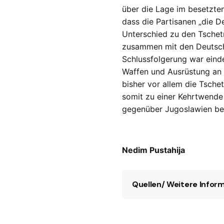
über die Lage im besetzten
dass die Partisanen „die D
Unterschied zu den Tschetn
zusammen mit den Deutsch
Schlussfolgerung war eindeu
Waffen und Ausrüstung an d
bisher vor allem die Tschet
somit zu einer Kehrtwende 
gegenüber Jugoslawien bei
Nedim Pustahija
Quellen/ Weitere Infor
F.W. Deakin, The E