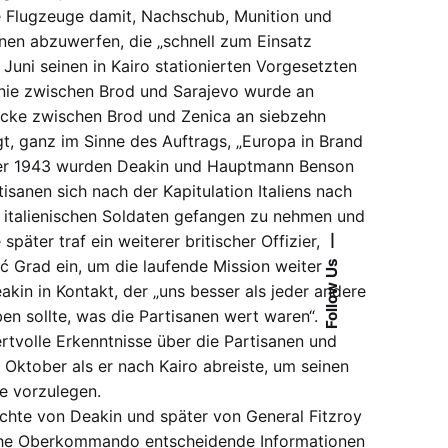
 Flugzeuge damit, Nachschub, Munition und
anen abzuwerfen, die „schnell zum Einsatz
Juni seinen in Kairo stationierten Vorgesetzten
linie zwischen Brod und Sarajevo wurde an
recke zwischen Brod und Zenica an siebzehn
ngt, ganz im Sinne des Auftrags, „Europa in Brand
ber 1943 wurden Deakin und Hauptmann Benson
isanen sich nach der Kapitulation Italiens nach
e italienischen Soldaten gefangen zu nehmen und
päter traf ein weiterer britischer Offizier,
—
ić Grad ein, um die laufende Mission weiter
Follow Us
kin in Kontakt, der „uns besser als jeder andere
en sollte, was die Partisanen wert waren“.
rtvolle Erkenntnisse über die Partisanen und
. Oktober als er nach Kairo abreiste, um seinen
e vorzulegen.
ichte von Deakin und später von General Fitzroy
sche Oberkommando entscheidende Informationen