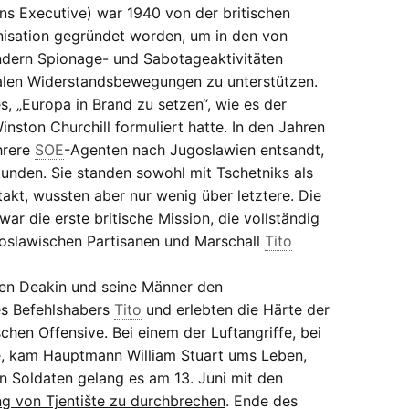
ns Executive) war 1940 von der britischen
isation gegründet worden, um in den von
dern Spionage- und Sabotageaktivitäten
alen Widerstandsbewegungen zu unterstützen.
s, „Europa in Brand zu setzen“, wie es der
inston Churchill formuliert hatte. In den Jahren
hrere
SOE
-Agenten nach Jugoslawien entsandt,
unden. Sie standen sowohl mit Tschetniks als
takt, wussten aber nur wenig über letztere. Die
ar die erste britische Mission, die vollständig
oslawischen Partisanen und Marschall
Tito
ten Deakin und seine Männer den
es Befehlshabers
Tito
und erlebten die Härte der
en Offensive. Bei einem der Luftangriffe, bei
 kam Hauptmann William Stuart ums Leben,
n Soldaten gelang es am 13. Juni mit den
g von Tjentište zu durchbrechen
. Ende des