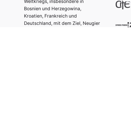
Weltkriegs, insbesondere in
Bosnien und Herzegowina,
Kroatien, Frankreich und
Deutschland, mit dem Ziel, Neugier
zu wecken, Wissen zu vermitteln
und zum Nachdenken anzuregen.
Kontakt:
info@weristwalter.eu