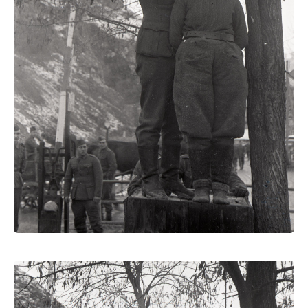
héros
du peuple