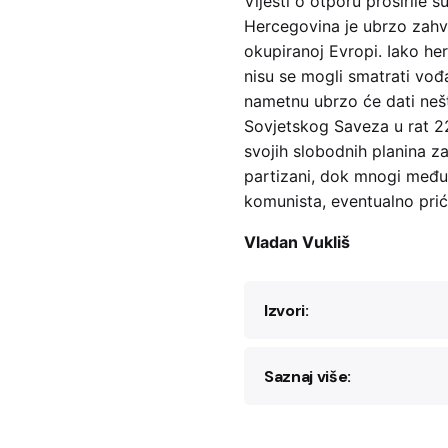
Vijesti o otporu proširile 
Hercegovina je ubrzo zah
okupiranoj Evropi. Iako he
nisu se mogli smatrati vođ
nametnu ubrzo će dati nešto
Sovjetskog Saveza u rat 22
svojih slobodnih planina zav
partizani, dok mnogi među 
komunista, eventualno pri
Vladan Vukliš
Izvori:
Saznaj više:
Hercegovina u
NOB
Savo Skoko,
Pokolj
knjiga, 1991)
Mladen Vukomanović,