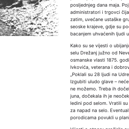
posljednjeg dana maja. Poje
administratori i trgovci či
zatim, uvećane ustaške gru
seoske krajeve, gdje su po
bacanjem uhvaćenih ljudi u 
Kako su se vijesti o ubijanj
selu Drežanj južno od Neve
osmanske vlasti 1875. godi
Ivkovića, veterana i dobro
„Poklali su 28 ljudi na Udr
Izgubiti uludo glave – neće
ne možemo. Treba ih dočeka
juna, dočekala ih je neoče
ledini pod selom. Vratili s
za napad na selo. Eventualn
porodicama povukli u plan