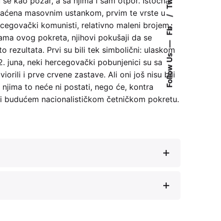
Tw.
su se kao požar, a sa njima i sam otpor. Istočna
vaćena masovnim ustankom, prvim te vrste u
rcegovački komunisti, relativno maleni brojem,
Fb.
ama ovog pokreta, njihovi pokušaji da se
—
 rezultata. Prvi su bili tek simbolični: ulaskom
Follow Us
. juna, neki hercegovački pobunjenici su sa
iorili i prve crvene zastave. Ali oni još nisu bili
njima to neće ni postati, nego će, kontra
ći budućem nacionalističkom četničkom pokretu.
(Beograd: Vojno delo, 1961)
i hercegovačkih Srba ‘41
(Beograd: Stručna
 “Ustanak u gornjoj Hercegovini juna 1941.