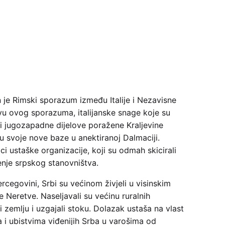
 je Rimski sporazum između Italije i Nezavisne
u ovog sporazuma, italijanske snage koje su
i jugozapadne dijelove poražene Kraljevine
 u svoje nove baze u anektiranoj Dalmaciji.
i ustaške organizacije, koji su odmah skicirali
nje srpskog stanovništva.
ercegovini, Srbi su većinom živjeli u visinskim
e Neretve. Naseljavali su većinu ruralnih
 zemlju i uzgajali stoku. Dolazak ustaša na vlast
 i ubistvima viđenijih Srba u varošima od