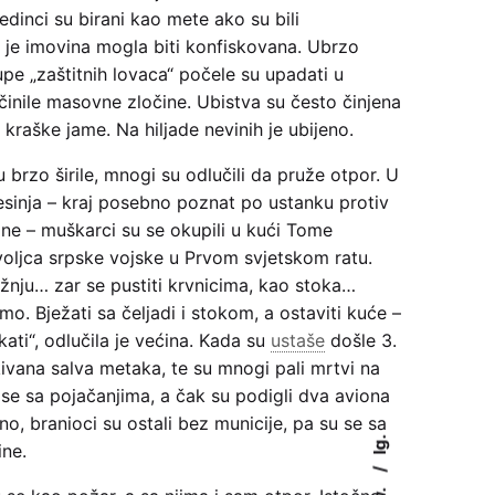
dinci su birani kao mete ako su bili
ja je imovina mogla biti konfiskovana. Ubrzo
pe „zaštitnih lovaca“ počele su upadati u
činile masovne zločine. Ubistva su često činjena
kraške jame. Na hiljade nevinih je ubijeno.
u brzo širile, mnogi su odlučili da pruže otpor. U
sinja – kraj posebno poznat po ustanku protiv
ne – muškarci su se okupili u kući Tome
voljca srpske vojske u Prvom svjetskom ratu.
ežnju… zar se pustiti krvnicima, kao stoka…
mo. Bježati sa čeljadi i stokom, a ostaviti kuće –
ti“, odlučila je većina. Kada su
ustaše
došle 3.
kivana salva metaka, te su mnogi pali mrtvi na
u se sa pojačanjima, a čak su podigli dva aviona
o, branioci su ostali bez municije, pa su se sa
Ig.
ine.