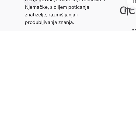
T
Njemačke, s ciljem poticanja
znatiželje, razmišljanja i
produbljivanja znanja.
Kontakt:
info@weristwalter.eu
©2024
Wer Ist Walter?
All rights reserved