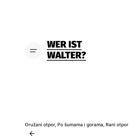
S
k
i
p
t
o
c
o
n
t
e
n
t
Oružani otpor
Po šumama i gorama
Rani otpor