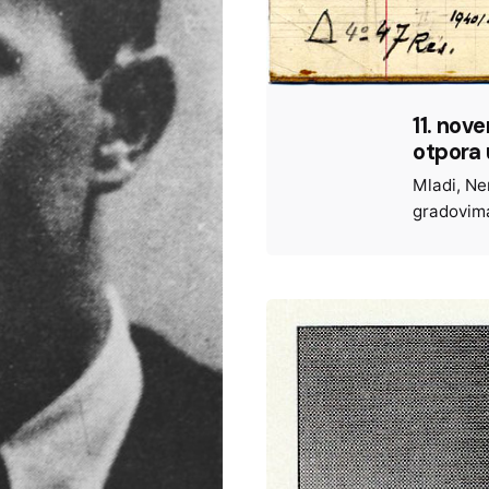
11. nov
otpora 
Mladi
Ne
gradovim