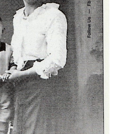
Fb.
—
Follow Us