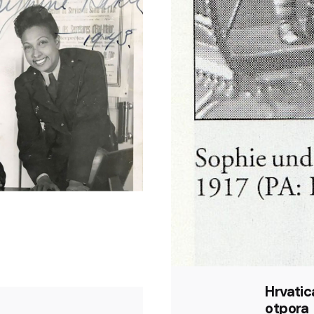
Hrvati
otpora