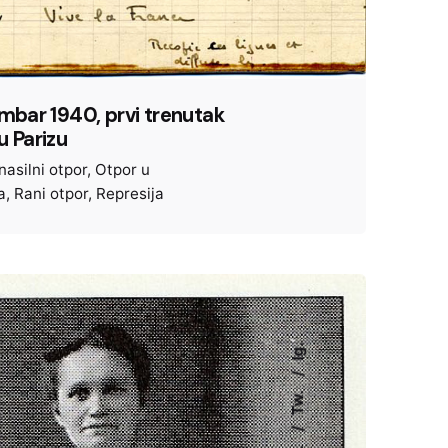
embar 1940, prvi trenutak
u Parizu
nasilni otpor
Otpor u
a
Rani otpor
Represija
Ig.
Tw.