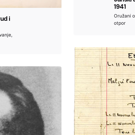
1941
Oružani o
ud i
otpor
vanje