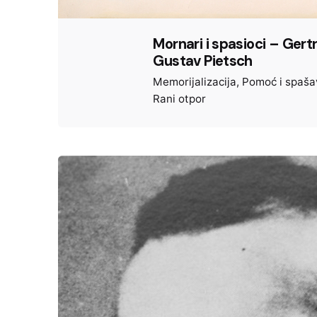
Mornari i spasioci – Gertr
Gustav Pietsch
Memorijalizacija
Pomoć i spaša
Rani otpor