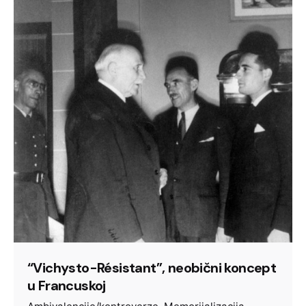
“Vichysto-Résistant”, neobični koncept
u Francuskoj