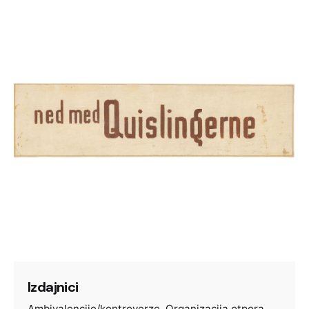
Izdajnici
Ambivalencije/kontroverze
Organizacija otpora