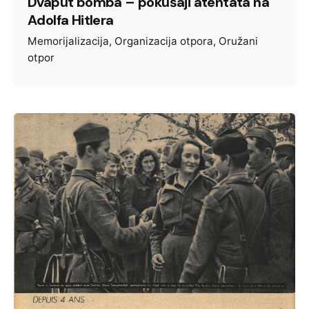
Dvaput bomba – pokušaji atentata na
Adolfa Hitlera
Memorijalizacija
Organizacija otpora
Oružani
otpor