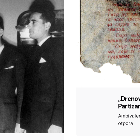
„Drenovi
Partizan
Ambivalen
otpora