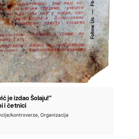
Fb.
—
Follow Us
ć je izdao Šolaju!“
i i četnici
cije/kontroverze
Organizacija