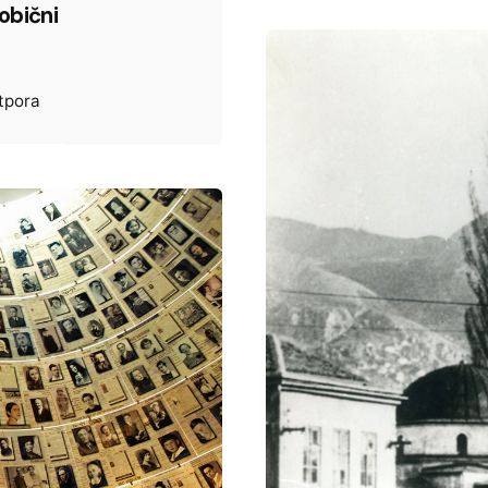
obični
tpora