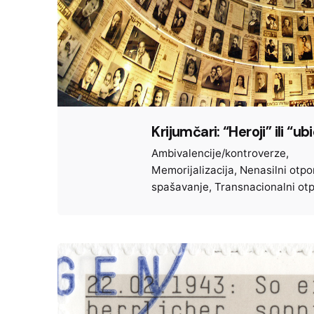
Krijumčari: “Heroji” ili “ub
Ambivalencije/kontroverze
Memorijalizacija
Nenasilni otpo
spašavanje
Transnacionalni ot