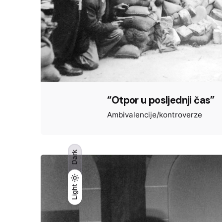
“Otpor u posljednji čas”
Ambivalencije/kontroverze
Dark
Light
Light
Dark