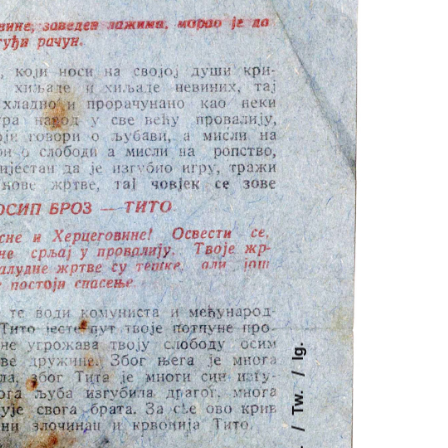
Ig.
Tw.