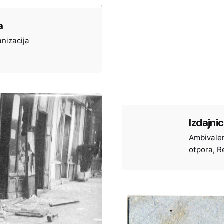
a
nizacija
Izdajnic
Ambivalen
otpora
R