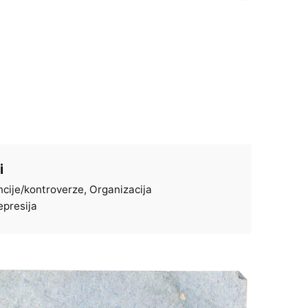
i
cije/kontroverze
Organizacija
epresija