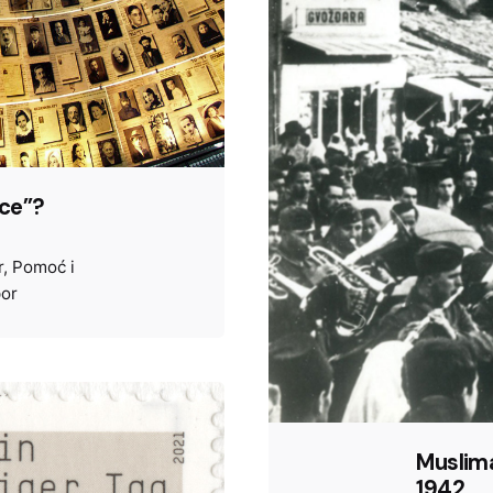
ice”?
r
Pomoć i
por
Muslima
1942