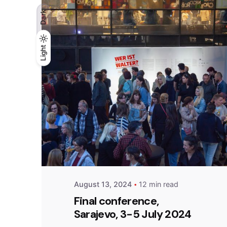
Dark
Light
Light
Dark
Posted by
admin
August 13, 2024
12 min read
Final conference,
Sarajevo, 3-5 July 2024