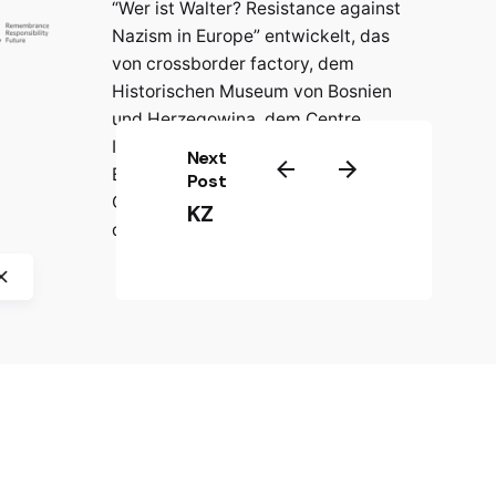
“Wer ist Walter? Resistance against
Nazism in Europe” entwickelt, das
von crossborder factory, dem
Historischen Museum von Bosnien
und Herzegowina, dem Centre
International de Formation
Next
Européenne (CIFE) und der
Post
Gedenkstätte Jasenovac
KZ
durchgeführt wurde.