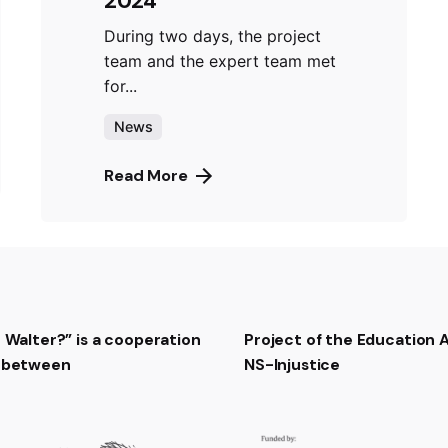
2024
During two days, the project
team and the expert team met
for...
News
Read More
t Walter?” is a cooperation
Project of the Education
t between
NS-Injustice