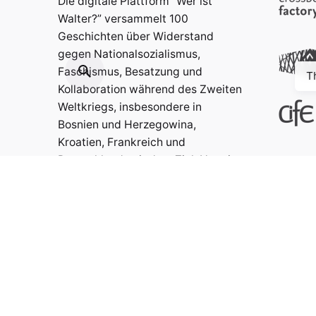
Die digitale Plattform “Wer ist
Walter?” versammelt 100
Geschichten über Widerstand
gegen Nationalsozialismus,
Faschismus, Besatzung und
T
Kollaboration während des Zweiten
Weltkriegs, insbesondere in
Bosnien und Herzegowina,
Kroatien, Frankreich und
Deutschland, mit dem Ziel, Neugier
zu wecken, Wissen zu vermitteln
und zum Nachdenken anzuregen.
Kontakt:
info@weristwalter.eu