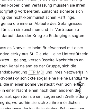
hen körperlichen Verfassung mussten sie ihren
rgfältig vorbereiten. Zunächst sicherte sich
ung der nicht-kommunistischen Häftlinge.
r genau die inneren Abläufe des Gefängnisses
 für sich einzunehmen und ihr Vertrauen zu
 darauf, dass der Krieg zu Ende ginge, sagten
dass es Nonveiller beim Briefwechsel mit einer
Podvoletzky aus St. Claude ‒ eine Unterstützerin
isten
‒ gelang, verschlüsselte Nachrichten an
iesen Kanal gelang es der Gruppe, sich die
standsbewegung
FTP-MOI
und ihres Netzwerks in
—
odvoletzky schickte sogar eine kleine Landkarte
Follow Us
die in einer Bohne versteckt war. Schließlich
e in einer Nacht einen nach dem anderen die
hsel, sperrten sie ein, zogen sich Zivilkleidung
ngnis, woraufhin sie sich zu ihrem örtlichen
n eingewanderten italienischen Schuhmacher.