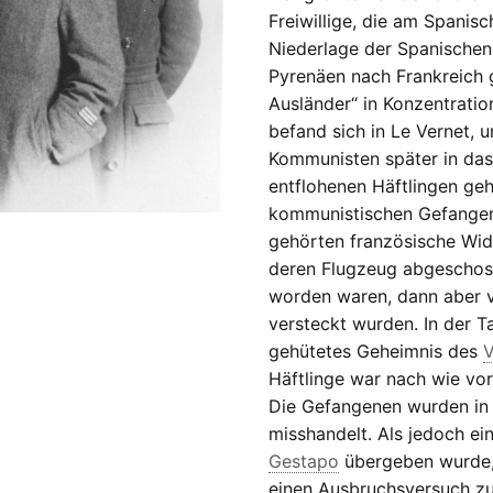
Freiwillige, die am Spanis
Niederlage der Spanischen
Pyrenäen nach Frankreich g
Ausländer“ in Konzentration
befand sich in Le Vernet, 
Kommunisten später in das
entflohenen Häftlingen geh
kommunistischen Gefangenen
gehörten französische Wid
deren Flugzeug abgescho
worden waren, dann aber
versteckt wurden. In der T
gehütetes Geheimnis des
V
Häftlinge war nach wie vor
Die Gefangenen wurden in s
misshandelt. Als jedoch e
Gestapo
übergeben wurde, 
einen Ausbruchsversuch zu