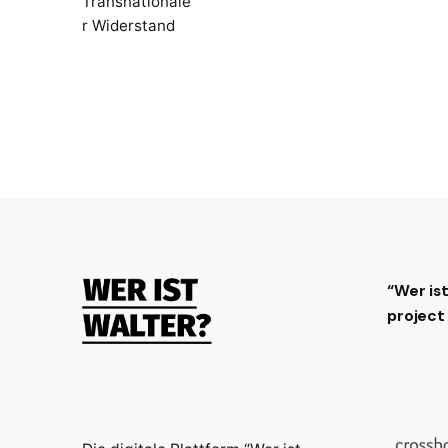
Transnationale
r Widerstand
“Wer is
projec