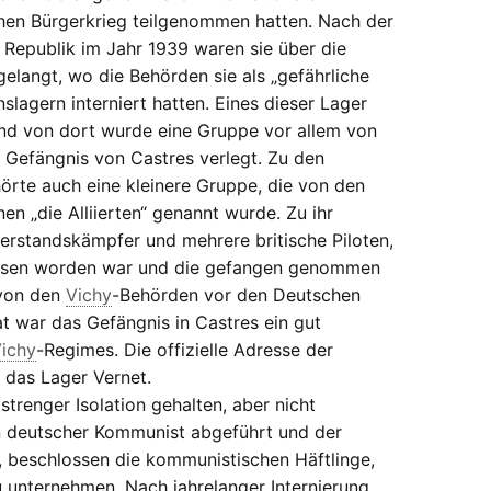
chen Bürgerkrieg teilgenommen hatten. Nach der
 Republik im Jahr 1939 waren sie über die
elangt, wo die Behörden sie als „gefährliche
slagern interniert hatten. Eines dieser Lager
und von dort wurde eine Gruppe vor allem von
 Gefängnis von Castres verlegt. Zu den
örte auch eine kleinere Gruppe, die von den
 „die Alliierten“ genannt wurde. Zu ihr
erstandskämpfer und mehrere britische Piloten,
ssen worden war und die gefangen genommen
 von den
Vichy
-Behörden vor den Deutschen
at war das Gefängnis in Castres ein gut
ichy
-Regimes. Die offizielle Adresse der
 das Lager Vernet.
trenger Isolation gehalten, aber nicht
in deutscher Kommunist abgeführt und der
beschlossen die kommunistischen Häftlinge,
 unternehmen. Nach jahrelanger Internierung