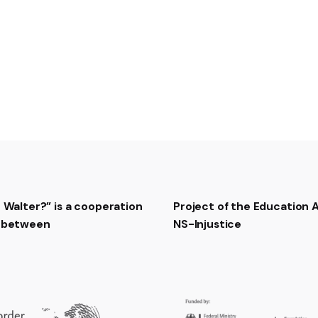
t Walter?” is a cooperation
Project of the Education
t between
NS-Injustice