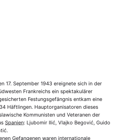
en 17. September 1943 ereignete sich in der
üdwesten Frankreichs ein spektakulärer
gesicherten Festungsgefängnis entkam eine
 34 Häftlingen. Hauptorganisatoren dieses
oslawische Kommunisten und Veteranen der
aus
Spanien
: Ljubomir Ilić, Vlajko Begović, Guido
tić.
henen Gefangenen waren internationale