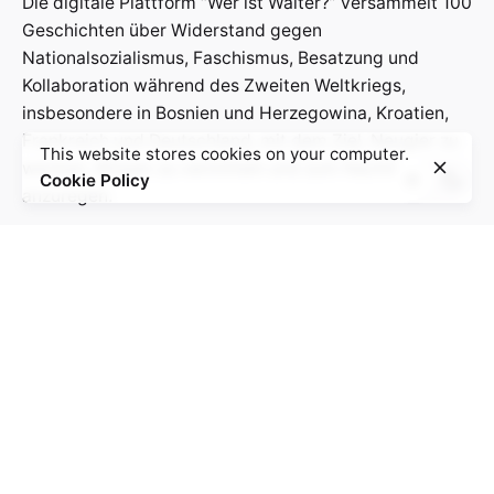
Die digitale Plattform “Wer ist Walter?” versammelt 100
Geschichten über Widerstand gegen
Nationalsozialismus, Faschismus, Besatzung und
Kollaboration während des Zweiten Weltkriegs,
insbesondere in Bosnien und Herzegowina, Kroatien,
Frankreich und Deutschland, mit dem Ziel, Neugier zu
This website stores cookies on your computer.
wecken, Wissen zu vermitteln und zum Nachdenken
Cookie Policy
anzuregen.
Kontakt:
info@weristwalter.eu
“Wer ist Walter?” is a cooperation project between