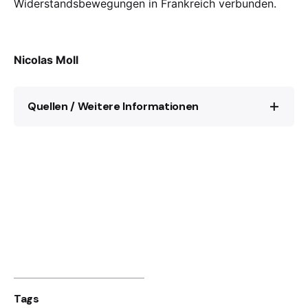
Widerstandsbewegungen in Frankreich verbunden.
Nicolas Moll
Quellen / Weitere Informationen
Gérard Pfister (dir.), Marcel Weinum et la
Main Noire, Éditions Arfuyen, Paris-Orbey,
2007 (mit Aussagen von Zeitzeugen und
Originaldokumenten)
Madison Whipple, Marcel Weinum & La Main
Noire: Alsace’s Youth Resistance During
WWII
:
https://www.thecollector.com/marcel-
weinum-la-main-noire/
,
18.7.2023
Tags