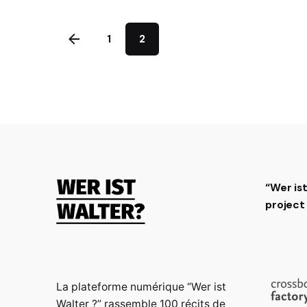
1
2
“Wer is
projec
La plateforme numérique “Wer ist
Walter ?” rassemble 100 récits de