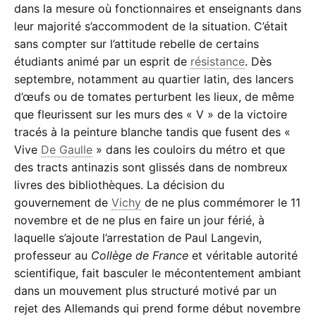
dans la mesure où fonctionnaires et enseignants dans
Le 11 Novembre 1940 sera le signal d’une plus grande
leur majorité s’accommodent de la situation. C’était
encore
sans compter sur l’attitude rebelle de certains
Tous les étudiants sont solidaires pour que
étudiants animé par un esprit de
résistance
. Dès
Vive la France.
septembre, notamment au quartier latin, des lancers
Recopie ces lignes et diffuse-les. »
d’œufs ou de tomates perturbent les lieux, de même
que fleurissent sur les murs des « V » de la victoire
tracés à la peinture blanche tandis que fusent des «
Vive
De Gaulle
» dans les couloirs du métro et que
des tracts antinazis sont glissés dans de nombreux
livres des bibliothèques. La décision du
gouvernement de
Vichy
de ne plus commémorer le 11
novembre et de ne plus en faire un jour férié, à
laquelle s’ajoute l’arrestation de Paul Langevin,
professeur au
Collège de France
et véritable autorité
scientifique, fait basculer le mécontentement ambiant
dans un mouvement plus structuré motivé par un
rejet des Allemands qui prend forme début novembre