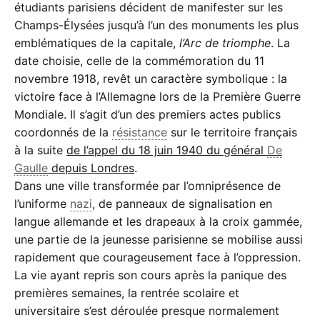
étudiants parisiens décident de manifester sur les
Jour de Recueillement.
Champs-Élysées jusqu’à l’un des monuments les plus
Tu n’assisteras à aucun cours
emblématiques de la capitale,
l’Arc de triomphe
. La
Tu iras honorer le Soldat Inconnu 17 h 30
date choisie, celle de la commémoration du 11
Le 11 Novembre 1918 fut le jour d’une grande victoire
novembre 1918, revêt un caractère symbolique : la
Le 11 Novembre 1940 sera le signal d’une plus grande
victoire face à l’Allemagne lors de la Première Guerre
encore
Mondiale. Il s’agit d’un des premiers actes publics
Tous les étudiants sont solidaires pour que
coordonnés de la
résistance
sur le territoire français
Vive la France.“
à la suite
de l’appel du 18 juin 1940 du général
De
Recopie ces lignes et diffuse-les. »
Gaulle
depuis Londres
.
Dans une ville transformée par l’omniprésence de
« Étudiant de France,
l’uniforme
nazi
, de panneaux de signalisation en
Le 11 Novembre est resté pour toi jour de
langue allemande et les drapeaux à la croix gammée,
Fête Nationale
une partie de la jeunesse parisienne se mobilise aussi
Malgré l’ordre des autorités opprimantes, il sera
rapidement que courageusement face à l’oppression.
Jour de Recueillement.
La vie ayant repris son cours après la panique des
Tu n’assisteras à aucun cours
premières semaines, la rentrée scolaire et
Tu iras honorer le Soldat Inconnu 17 h 30
universitaire s’est déroulée presque normalement
Le 11 Novembre 1918 fut le jour d’une grande victoire