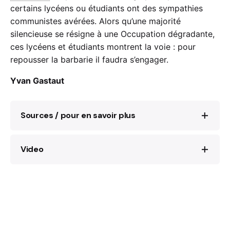
certains lycéens ou étudiants ont des sympathies
communistes avérées. Alors qu’une majorité
silencieuse se résigne à une Occupation dégradante,
ces lycéens et étudiants montrent la voie : pour
repousser la barbarie il faudra s’engager.
Yvan Gastaut
Sources / pour en savoir plus
Video
Le 11 Novembre 1940
, Robi Morder, La
Contemporaine, Hypothèses, 2020.
Film documentaire « Les rebelles du 11
novembre 1940 »