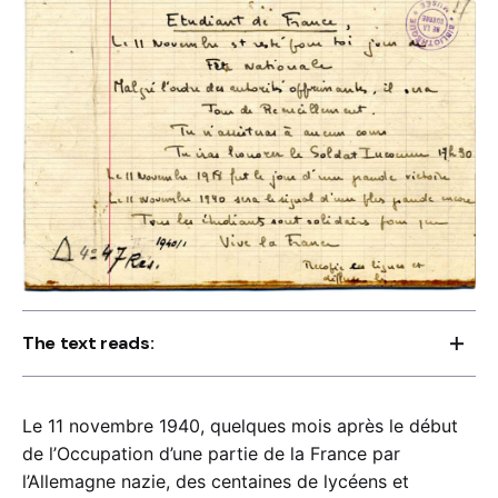
The text reads:
« Étudiant de France,
Le 11 novembre 1940, quelques mois après le début
Le 11 Novembre est resté pour toi jour de
de l’Occupation d’une partie de la France par
Fête Nationale
l’Allemagne nazie, des centaines de lycéens et
Malgré l’ordre des autorités opprimantes, il sera