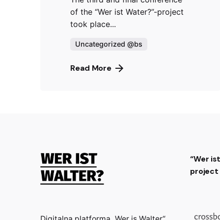
of the “Wer ist Water?”-project
took place...
Uncategorized @bs
Read More
“Wer is
projec
Digitalna platforma „Wer is Walter“