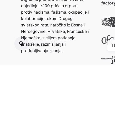
objedinjuje 100 priča o otporu
protiv nacizma, fašizma, okupacije i
kolaboracije tokom Drugog
svjetskog rata, naročito iz Bosne i
Hercegovine, Hrvatske, Francuske i
Njemačke, s ciljem poticanja
znatiželje, razmišljanja i
T
produbljivanja znanja.
Kontakt:
info@weristwalter.eu