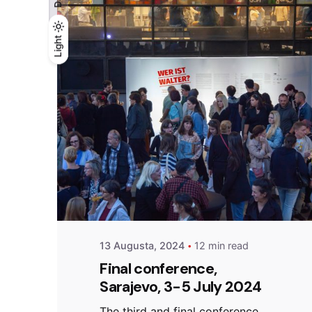
Light
Light
Dark
Posted by
admin
13 Augusta, 2024
12 min read
Final conference,
Sarajevo, 3-5 July 2024
The third and final conference