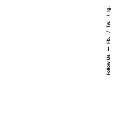
Ig.
Tw.
Fb.
—
Follow Us