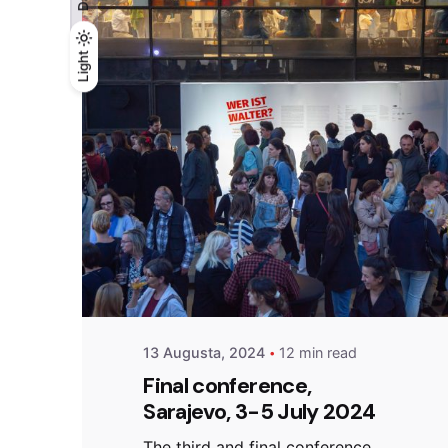
Light
Light
Dark
Posted by
admin
13 Augusta, 2024
12 min read
Final conference,
Sarajevo, 3-5 July 2024
The third and final conference