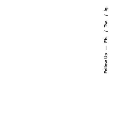
Ig.
Tw.
Fb.
—
Follow Us