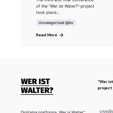
of the “Wer ist Water?”-project
took place...
Uncategorized @bs
Read More
“Wer is
projec
Digitalna platforma „Wer is Walter“