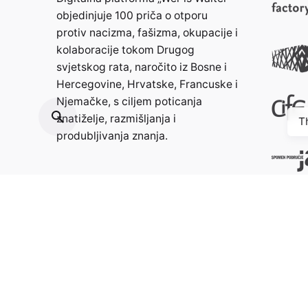
objedinjuje 100 priča o otporu
protiv nacizma, fašizma, okupacije i
kolaboracije tokom Drugog
svjetskog rata, naročito iz Bosne i
Hercegovine, Hrvatske, Francuske i
Njemačke, s ciljem poticanja
znatiželje, razmišljanja i
T
produbljivanja znanja.
Kontakt:
info@weristwalter.eu