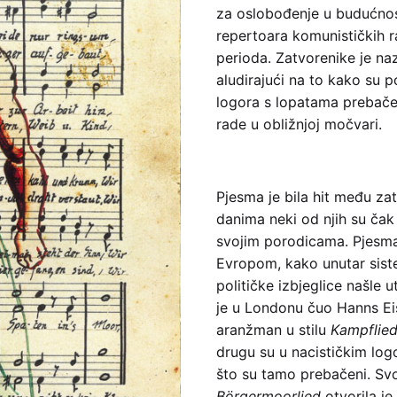
za oslobođenje u budućnos
repertoara komunističkih r
perioda. Zatvorenike je na
aludirajući na to kako su po
logora s lopatama prebače
rade u obližnjoj močvari.
Pjesma je bila hit među za
danima neki od njih su čak 
svojim porodicama. Pjesma
Evropom, kako unutar sist
političke izbjeglice našle u
je u Londonu čuo Hanns Ei
aranžman u stilu
Kampflied
drugu su u nacističkim log
što su tamo prebačeni. Sv
Börgermoorlied
otvorila j