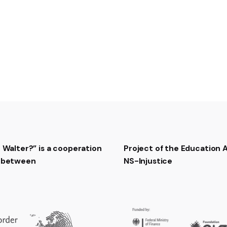
Weil wir hier gefangen s
5- Auf und nieder geh’n 
Keiner, keiner kann hind
Flucht wird nur das Leb
Vierfach ist umzäunt die
6- Doch für uns gibt es 
Ewig kann’s nicht Winter
Einmal werden froh wir 
Heimat, du bist wieder 
[Završni refren:]
Dann ziehn die Moorsol
Nicht mehr mit dem Spa
t Walter?” is a cooperation
Project of the Education
t between
NS-Injustice