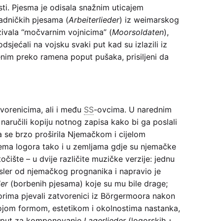
ti. Pjesma je odisala snažnim uticajem
adničkih pjesama (
Arbeiterlieder
) iz weimarskog
zivala “močvarnim vojnicima” (
Moorsoldaten
),
dsjećali na vojsku svaki put kad su izlazili iz
nim preko ramena poput pušaka, prisiljeni da
tvorenicima, ali i među
SS
-ovcima. U narednim
naručili kopiju notnog zapisa kako bi ga poslali
 se brzo proširila Njemačkom i cijelom
ema logora tako i u zemljama gdje su njemačke
točište – u dvije različite muzičke verzije: jednu
sler od njemačkog prognanika i napravio je
er
(borbenih pjesama) koje su mu bile drage;
orima pjevali zatvorenici iz Börgermoora nakon
ojom formom, estetikom i okolnostima nastanka,
e put za komponovanje
Lagerlieder
(logorskih