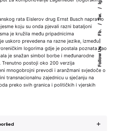
Ig.
Tw.
nskog rata Eislerov drug Ernst Busch napravio
jesme koju su onda pjevali razni bataljoni
Fb.
sma je kružila među pripadnicima
 je uskoro prevedena na razne jezike, između
—
voreničkim logorima gdje je postala poznata kao
Follow Us
stala je snažan simbol borbe i međunarodne
. Trenutno postoji oko 200 verzija
jeni mnogobrojni prevodi i aranžmani svjedoče o
ini transnacionalnu zajednicu u sjećanju na
da preko svih granica i političkih i vjerskih
orlied