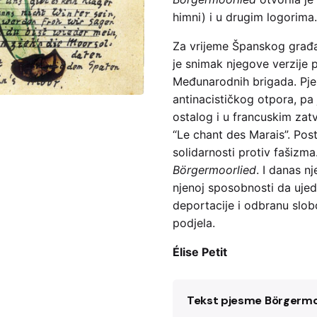
himni) i u drugim logorima.
Za vrijeme Španskog građa
je snimak njegove verzije p
Međunarodnih brigada. Pje
antinacističkog otpora, pa
ostalog i u francuskim zat
“Le chant des Marais”. Po
solidarnosti protiv fašizma
Börgermoorlied
. I danas n
njenoj sposobnosti da ujed
deportacije i odbranu slobo
podjela.
Élise Petit
Tekst pjesme Börgermo