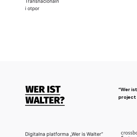
Transnacionaln
i otpor
“Wer is
projec
Digitalna platforma „Wer is Walter“