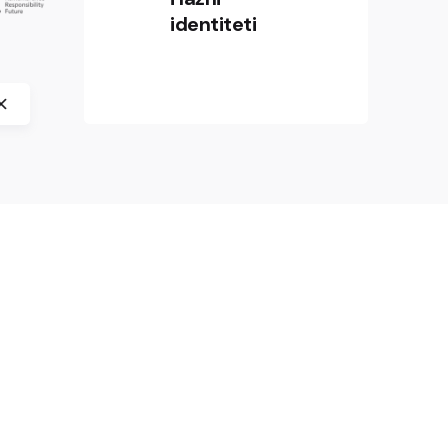
Historijski muzej Bosne i
identiteti
Hercegovine, Centre International
de Formation Européenne (CIFE) i
Spomen područje Jasenovac