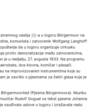
kstremnog nasilja
SS
-a u logoru Börgermoor na
dine, komunista i zatvorenik Wolfgang Langhoff
opuštenje da u logoru organizuje cirkusku
luje protiv demoralizacije među zatvorenicima,
n je u nedjelju, 27. avgusta 1933. Na programu
, akrobate, dva klovna, komičar i plesači.
su na improvizovanim instrumentima koje su
gram je završio s pjesmama za četiri glasa koje je
a
Börgermoorlied
(Pjesma Börgermoora)
.
Muziku
muzičar Rudolf Goguel za tekst pjesme Johanna
je osuđivala uslove u logoru i izražavala nadu