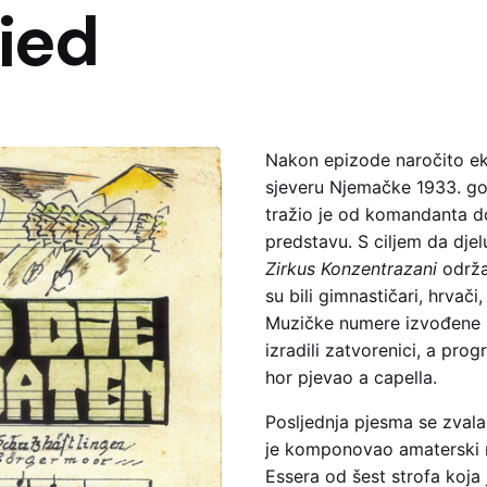
ied
Nakon epizode naročito e
sjeveru Njemačke 1933. go
tražio je od komandanta d
predstavu. S ciljem da dje
Zirkus Konzentrazani
održa
su bili gimnastičari, hrvači
Muzičke numere izvođene 
izradili zatvorenici, a pro
hor pjevao a capella.
Posljednja pjesma se zval
je komponovao amaterski 
Essera od šest strofa koja 