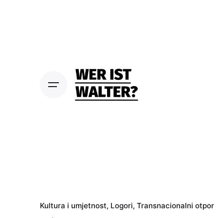
S
k
i
p
t
o
c
o
n
t
e
n
t
Kultura i umjetnost
Logori
Transnacionalni otpor