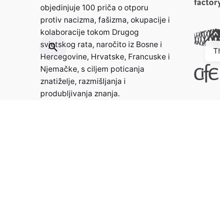
objedinjuje 100 priča o otporu
protiv nacizma, fašizma, okupacije i
kolaboracije tokom Drugog
svjetskog rata, naročito iz Bosne i
T
Hercegovine, Hrvatske, Francuske i
Njemačke, s ciljem poticanja
znatiželje, razmišljanja i
produbljivanja znanja.
Kontakt:
info@weristwalter.eu