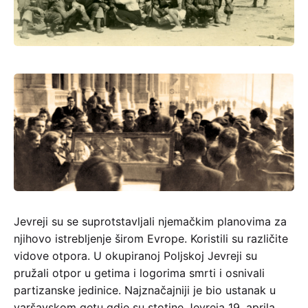
ZAVNOH
Jevreji su se suprotstavljali njemačkim planovima za
njihovo istrebljenje širom Evrope. Koristili su različite
vidove otpora. U okupiranoj Poljskoj Jevreji su
pružali otpor u getima i logorima smrti i osnivali
partizanske jedinice. Najznačajniji je bio ustanak u
varšavskom getu gdje su stotine Jevreja 19. aprila