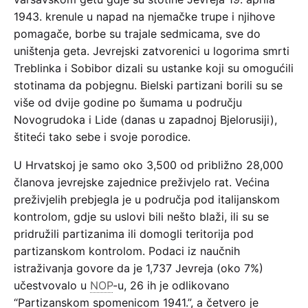
1943. krenule u napad na njemačke trupe i njihove
pomagače, borbe su trajale sedmicama, sve do
uništenja geta. Jevrejski zatvorenici u logorima smrti
Treblinka i Sobibor dizali su ustanke koji su omogućili
stotinama da pobjegnu. Bielski partizani borili su se
više od dvije godine po šumama u području
Novogrudoka i Lide (danas u zapadnoj Bjelorusiji),
štiteći tako sebe i svoje porodice.
U Hrvatskoj je samo oko 3,500 od približno 28,000
članova jevrejske zajednice preživjelo rat. Većina
preživjelih prebjegla je u područja pod italijanskom
kontrolom, gdje su uslovi bili nešto blaži, ili su se
pridružili partizanima ili domogli teritorija pod
partizanskom kontrolom. Podaci iz naučnih
istraživanja govore da je 1,737 Jevreja (oko 7%)
učestvovalo u
NOP
-u, 26 ih je odlikovano
“Partizanskom spomenicom 1941.”, a četvero je