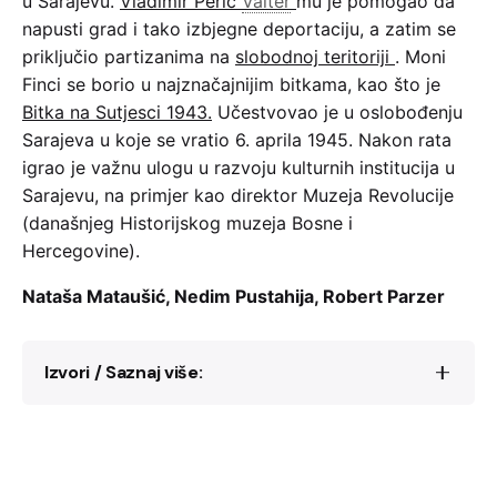
u Sarajevu.
Vladimir Perić
Valter
mu je pomogao da
napusti grad i tako izbjegne deportaciju, a zatim se
priključio partizanima na
slobodnoj teritoriji
. Moni
Finci se borio u najznačajnijim bitkama, kao što je
Bitka na Sutjesci 1943.
Učestvovao je u oslobođenju
Sarajeva u koje se vratio 6. aprila 1945. Nakon rata
igrao je važnu ulogu u razvoju kulturnih institucija u
Sarajevu, na primjer kao direktor Muzeja Revolucije
(današnjeg Historijskog muzeja Bosne i
Hercegovine).
Nataša Mataušić, Nedim Pustahija, Robert Parzer
Izvori / Saznaj više:
“Slavko Goldstein: Kakva sreća, otići u smrt
uzdignuta čela”,
Jutarnji List
, 8.5.2010