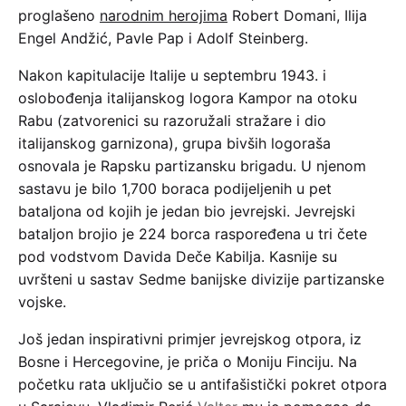
proglašeno
narodnim herojima
Robert Domani, Ilija
Engel Andžić, Pavle Pap i Adolf Steinberg.
Nakon kapitulacije Italije u septembru 1943. i
oslobođenja italijanskog logora Kampor na otoku
Rabu (zatvorenici su razoružali stražare i dio
italijanskog garnizona), grupa bivših logoraša
osnovala je Rapsku partizansku brigadu. U njenom
sastavu je bilo 1,700 boraca podijeljenih u pet
bataljona od kojih je jedan bio jevrejski. Jevrejski
bataljon brojio je 224 borca raspoređena u tri čete
pod vodstvom Davida Deče Kabilja. Kasnije su
uvršteni u sastav Sedme banijske divizije partizanske
vojske.
Još jedan inspirativni primjer jevrejskog otpora, iz
Bosne i Hercegovine, je priča o Moniju Finciju. Na
početku rata uključio se u antifašistički pokret otpora