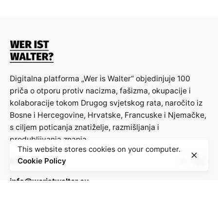
Jaša Romano,
Jevreji Jugoslavije 1941-
1945. Žrtve genocida i učesnici
Narodnooslobodilačkog rata
, Beograd,
1980.
Web stranica
https://www.jewishpartisans.org/
, iz Jewish
Partisan Educational Foundation (JPEF), sa
Digitalna platforma „Wer is Walter“ objedinjuje 100
edukativnim materijalom na ovu temu.
priča o otporu protiv nacizma, fašizma, okupacije i
kolaboracije tokom Drugog svjetskog rata, naročito iz
Animirani film o jednom od lidera ustanka u
Bosne i Hercegovine, Hrvatske, Francuske i Njemačke,
varšavskom getu, Mareku Edelmanu; na
s ciljem poticanja znatiželje, razmišljanja i
poljskom s engleskim titlovima:
produbljivanja znanja.
https://youtu.be/wsjvwgMPDCk?
This website stores cookies on your computer.
feature=shared
:
Kontakt:
Cookie Policy
info@weristwalter.eu
“Wer ist Walter?” is a cooperation project between