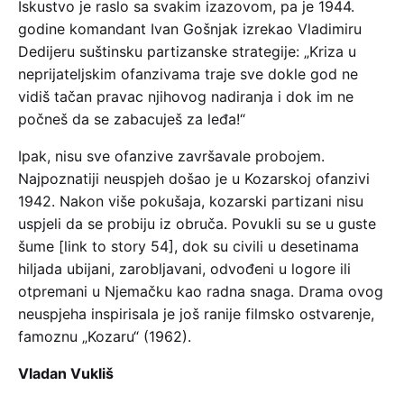
Iskustvo je raslo sa svakim izazovom, pa je 1944.
godine komandant Ivan Gošnjak izrekao Vladimiru
Dedijeru suštinsku partizanske strategije: „Kriza u
neprijateljskim ofanzivama traje sve dokle god ne
vidiš tačan pravac njihovog nadiranja i dok im ne
počneš da se zabacuješ za leđa!“
Ipak, nisu sve ofanzive završavale probojem.
Najpoznatiji neuspjeh došao je u Kozarskoj ofanzivi
1942. Nakon više pokušaja, kozarski partizani nisu
uspjeli da se probiju iz obruča. Povukli su se u guste
šume [link to story 54], dok su civili u desetinama
hiljada ubijani, zarobljavani, odvođeni u logore ili
otpremani u Njemačku kao radna snaga. Drama ovog
neuspjeha inspirisala je još ranije filmsko ostvarenje,
famoznu „Kozaru“ (1962).
Vladan Vukliš