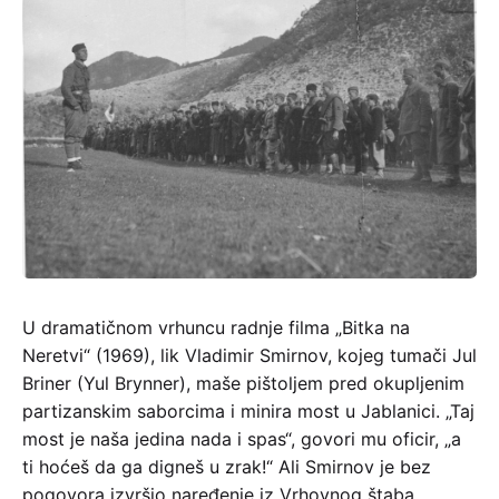
U dramatičnom vrhuncu radnje filma „Bitka na
Neretvi“ (1969), lik Vladimir Smirnov, kojeg tumači Jul
Briner (Yul Brynner), maše pištoljem pred okupljenim
partizanskim saborcima i minira most u Jablanici. „Taj
most je naša jedina nada i spas“, govori mu oficir, „a
ti hoćeš da ga digneš u zrak!“ Ali Smirnov je bez
pogovora izvršio naređenje iz Vrhovnog štaba.