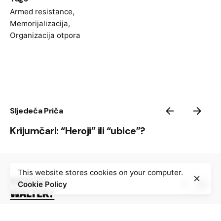
Armed resistance
,
Memorijalizacija
,
“Bitka na Nertevi”, cijeli film sa engleskim
Organizacija otpora
titlovima:
Sljedeća Priča
Krijumčari: “Heroji” ili “ubice”?
This website stores cookies on your computer.
“Bitka na Sutjesci”, odlomak:
Cookie Policy
Digitalna platforma „Wer is Walter“ objedinjuje 100