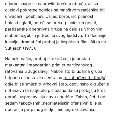
udarne snage su napravile brešu u obruču, ali su
dijelovi pokretne bolnice sa mnoštvom ranjenika bili
uhvaćeni i poubijani. Usljed borbi, iscrpljenosti,
bolesti i gladi, boreći se preko planinskih goleti,
partizanska operativna grupa na čelu sa Vrhovnim
štabom izgubila je trećinu svog ljudstva. Tri decenije
kasnije, dramatični proboj je inspirisao film „Bitka na
Sutjesci“ (1973).
Na neki način, proboj iz okruženja je postao
markantan i standardan primjer partizanskog
ratovanja u Jugoslaviji. Nakon što bi udarna grupa
brigada uspostavila centralnu „
oslobođenu teritoriju
“
gdje bi se smjestio Vrhovni štab, osovinsko okruženje
i ofanziva bi natjerale partizane da se probijaju kroz
obruč i uspostavljaju novo uporište. Zaista, četiri od
sedam takozvanih „neprijateljskih ofanziva“ bile su
operacije potpunog ili djelimičnog okruživanja.