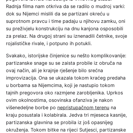
Radnja filma nam otkriva da se radilo o mudroj varki:
dok su Nijemci mislili da se partizani okreću u
suprotnom pravcu i time padaju u njihovu zamku, oni
su preživjelu konstrukciju na dnu kanjona osposobili
za prelaz. Na drugoj strani su iznenadili četnike, svoje
rojalističke rivale, i potpuno ih potukli.
Svakako, istorijske činjenice su nešto komplikovanije:
partizanske snage su se zaista probile iz obruča na
ovaj način, ali je krajnje rješenje bilo srećna
improvizacija. Ona se ukazala tokom kraćeg predaha
u borbama sa Nijemcima, koji je nastupio tokom
tajnih pregovora oko razmjene zarobljenika. Uprkos
ovim okolnostima, osovinska ofanziva je nakon
višenedeljne borbe po
nepristupačnom terenu
na
kraju posustala i kolabirala. Jedva tri mjeseca kasnije,
partizanska glavnina se probila iz još opasnijeg
okruženja. Tokom bitke na rijeci Sutjesci, partizanske