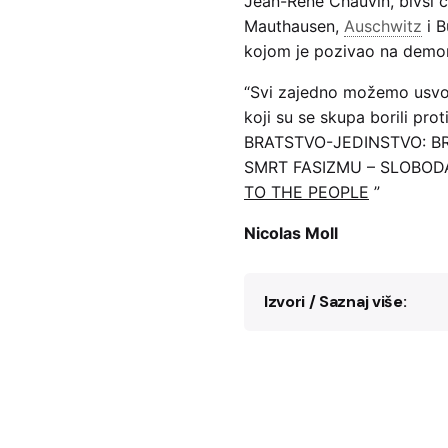
Jean-René Chauvin, bivši č
Mauthausen,
Auschwitz
i B
kojom je pozivao na demons
“Svi zajedno možemo usvoj
koji su se skupa borili prot
BRATSTVO-JEDINSTVO: 
SMRT FASIZMU – SLOBO
TO THE PEOPLE
”
Nicolas Moll
Izvori / Saznaj više:
Nicolas Moll,
“Spain
analogies in the pr
Bosnia and Herzego
Movements in Mode