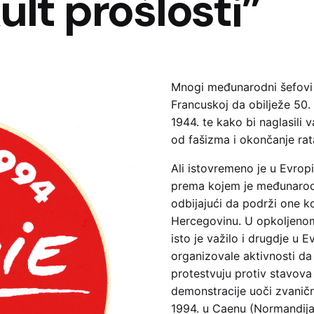
ult prošlosti”
Mnogi međunarodni šefovi d
Francuskoj da obilježe 50.
1944. te kako bi naglasil
od fašizma i okončanje rat
Ali istovremeno je u Evropi
prema kojem je međunarod
odbijajući da podrži one ko
Hercegovinu. U opkoljenom
isto je važilo i drugdje u 
organizovale aktivnosti da
protestvuju protiv stavova 
demonstracije uoči zvanič
1994. u Caenu (Normandija)