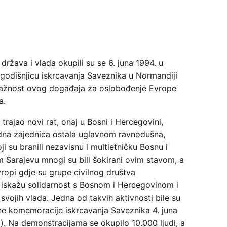
ržava i vlada okupili su se 6. juna 1994. u
 godišnjicu iskrcavanja Saveznika u Normandiji
i važnost ovog događaja za oslobođenje Evrope
a.
 trajao novi rat, onaj u Bosni i Hercegovini,
na zajednica ostala uglavnom ravnodušna,
ji su branili nezavisnu i multietničku Bosnu i
 Sarajevu mnogi su bili šokirani ovim stavom, a
Evropi gdje su grupe civilnog društva
 iskažu solidarnost s Bosnom i Hercegovinom i
svojih vlada. Jedna od takvih aktivnosti bile su
ne komemoracije iskrcavanja Saveznika 4. juna
. Na demonstracijama se okupilo 10.000 ljudi, a