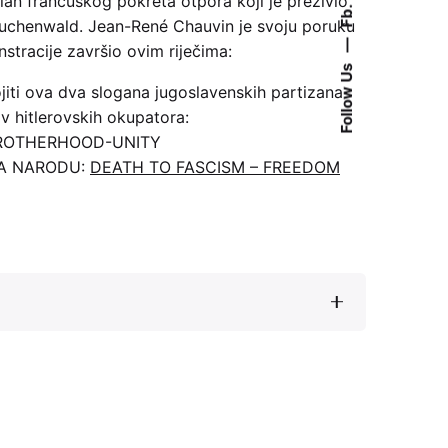
lan francuskog pokreta otpora koji je preživio
Fb.
uchenwald. Jean-René Chauvin je svoju poruku
—
tracije završio ovim riječima:
Follow Us
iti ova dva slogana jugoslavenskih partizana
iv hitlerovskih okupatora:
BROTHERHOOD-UNITY
DA NARODU:
DEATH TO FASCISM – FREEDOM
, Munich,
Auschwitz
: The role of historical
otest movements in Europe against the war in
vina, 1992-1995”
, in
Memory and Social
rn and Contemporary History. Remembering