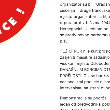
organizator su bili “Građa
čišćenja” i druge francuske
mjesto organizatori su htje
otpora protiv fašizma 1944
Hercegovini. U jednom od 
se protiv novog barbarstva
pišu:
“(…) OTPOR nije kult prošl
zasjeniti masakre sadašnjo
visokom mjestu Oslobođ
DANAŠNJIM BORCIMA OTPO
PROŠLOSTI. Oni se bore za i
nacionalizmi podijele njiho
intervenisati na strani ovog
Demonstracije su podržali 
jedan od predvodnika pob