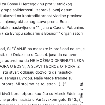
ni za Bosnu i Hercegovinu protiv etničkog
 grupe solidarnosti. Izabravši ovaj datum i
li ukazati na kontradiktornost vladine proslave
. i njenog aktuelnog stava prema Bosni i
letaka naslovljenom “4. juna u Caenu: Pobunimo
 / Za Evropu solidarnu s Bosnom” organizatori
osti, SJEĆANJE na masakre iz prošlosti ne smije
sti. (…) Dolazimo u Caen 4. juna da na ovom
enja potvrdimo da NE MOŽEMO OKRENUTI LEĐA
RA U BOSNI, A SLAVITI BORCE OTPORA IZ
stu stvar: odbijaju dozvoliti da rasistički
vu zemlju i Evropu. Naše vlade trebale su
 otpora. Mi stojimo na toj strani. (…)”
Ig.
i bivši borci otpora kao što su Marek Edelman,
Tw.
une protiv
nacista
u
Varšavskom getu
1943., i