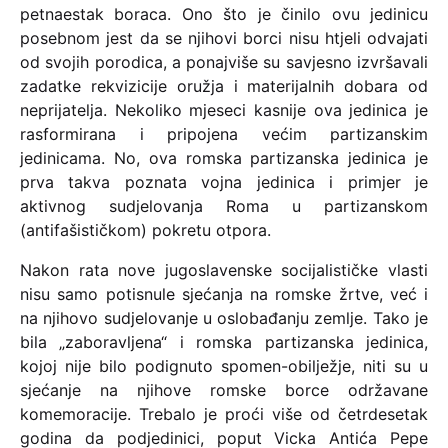
petnaestak boraca. Ono što je činilo ovu jedinicu
posebnom jest da se njihovi borci nisu htjeli odvajati
od svojih porodica, a ponajviše su savjesno izvršavali
zadatke rekvizicije oružja i materijalnih dobara od
neprijatelja. Nekoliko mjeseci kasnije ova jedinica je
rasformirana i pripojena većim partizanskim
jedinicama. No, ova romska partizanska jedinica je
prva takva poznata vojna jedinica i primjer je
aktivnog sudjelovanja Roma u partizanskom
(antifašističkom) pokretu otpora.
Nakon rata nove jugoslavenske socijalističke vlasti
nisu samo potisnule sjećanja na romske žrtve, već i
na njihovo sudjelovanje u oslobađanju zemlje. Tako je
bila „zaboravljena“ i romska partizanska jedinica,
kojoj nije bilo podignuto spomen-obilježje, niti su u
sjećanje na njihove romske borce održavane
komemoracije. Trebalo je proći više od četrdesetak
godina da podjedinici, poput Vicka Antića Pepe