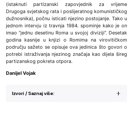
(istaknuti partizanski zapovjednik za vrijeme
Drugoga svjetskog rata i poslijeratnog komunističkog
dužnosnika), počnu isticati njezino postojanje. Tako u
jednom intervju iz travnja 1984. spominje kako je on
imao “jednu desetinu Roma u svojoj diviziji”. Desetak
godina kasnije u knjizi o Romima na virovitičkom
području sažeto se opisuje ova jedinica što govori o
potrebi istraživanja njezinog značaja kao dijela šireg
partizanskog pokreta otpora.
Danijel Vojak
Izvori / Saznaj više:
Antun Duhaček „Vicko Antić Pepe“. U:
Četrdeset prva u novogradiškom kraju:
građa za povijest
NOB
, prir. Antun Duhaček