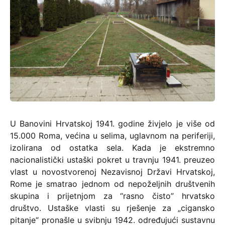
Jasenovac
Jasenovac
U Banovini Hrvatskoj 1941. godine živjelo je više od
15.000 Roma, većina u selima, uglavnom na periferiji,
izolirana od ostatka sela. Kada je ekstremno
nacionalistički ustaški pokret u travnju 1941. preuzeo
vlast u novostvorenoj Nezavisnoj Državi Hrvatskoj,
Rome je smatrao jednom od nepoželjnih društvenih
skupina i prijetnjom za “rasno čisto” hrvatsko
društvo. Ustaške vlasti su rješenje za „cigansko
pitanje“ pronašle u svibnju 1942. određujući sustavnu