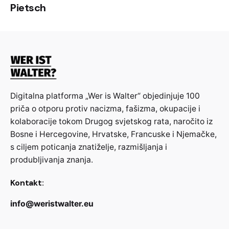
društvenih znanosti Ivo Pilar), Zagreb 2018:
Pietsch
https://www.jusp-
jasenovac
.hr/Uploads/61/5019/5024/5057/8
953/E-prirucnik_
Romi
_u_
NDH
.pdf
Digitalna platforma „Wer is Walter“ objedinjuje 100
priča o otporu protiv nacizma, fašizma, okupacije i
kolaboracije tokom Drugog svjetskog rata, naročito iz
Bosne i Hercegovine, Hrvatske, Francuske i Njemačke,
s ciljem poticanja znatiželje, razmišljanja i
produbljivanja znanja.
Kontakt:
info@weristwalter.eu