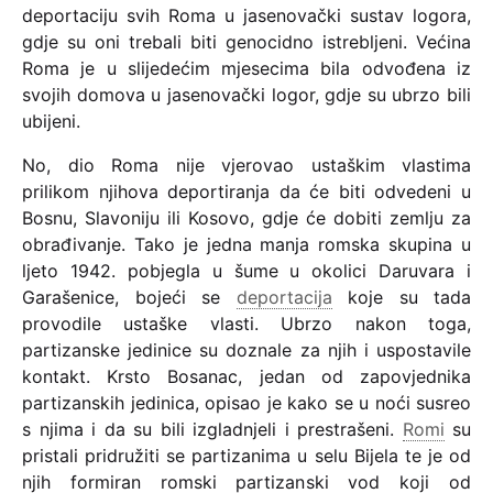
deportaciju svih Roma u jasenovački sustav logora,
gdje su oni trebali biti genocidno istrebljeni. Većina
Roma je u slijedećim mjesecima bila odvođena iz
svojih domova u jasenovački logor, gdje su ubrzo bili
ubijeni.
No, dio Roma nije vjerovao ustaškim vlastima
prilikom njihova deportiranja da će biti odvedeni u
Bosnu, Slavoniju ili Kosovo, gdje će dobiti zemlju za
obrađivanje. Tako je jedna manja romska skupina u
ljeto 1942. pobjegla u šume u okolici Daruvara i
Garašenice, bojeći se
deportacija
koje su tada
provodile ustaške vlasti. Ubrzo nakon toga,
partizanske jedinice su doznale za njih i uspostavile
kontakt. Krsto Bosanac, jedan od zapovjednika
partizanskih jedinica, opisao je kako se u noći susreo
s njima i da su bili izgladnjeli i prestrašeni.
Romi
su
pristali pridružiti se partizanima u selu Bijela te je od
njih formiran romski partizanski vod koji od