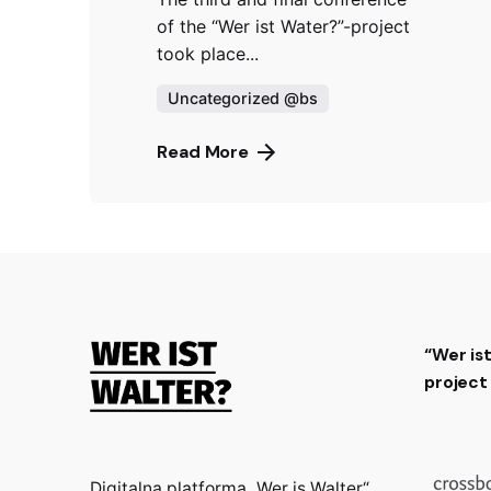
of the “Wer ist Water?”-project
took place...
Uncategorized @bs
Read More
“Wer is
projec
Digitalna platforma „Wer is Walter“