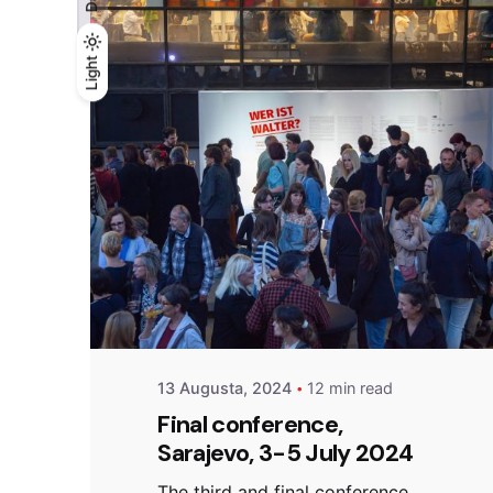
Light
Light
Dark
Posted by
admin
13 Augusta, 2024
12 min read
Final conference,
Sarajevo, 3-5 July 2024
The third and final conference