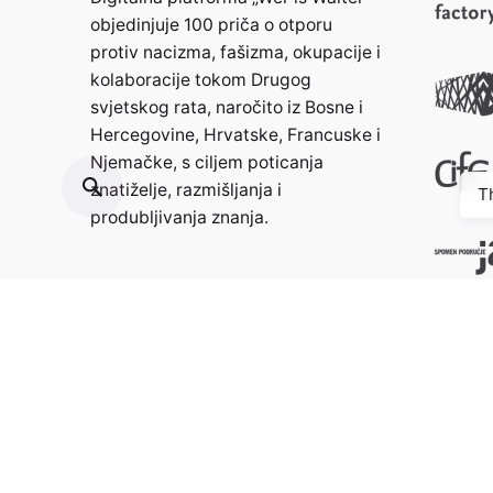
objedinjuje 100 priča o otporu
protiv nacizma, fašizma, okupacije i
kolaboracije tokom Drugog
svjetskog rata, naročito iz Bosne i
Hercegovine, Hrvatske, Francuske i
Njemačke, s ciljem poticanja
znatiželje, razmišljanja i
T
produbljivanja znanja.
Kontakt:
info@weristwalter.eu