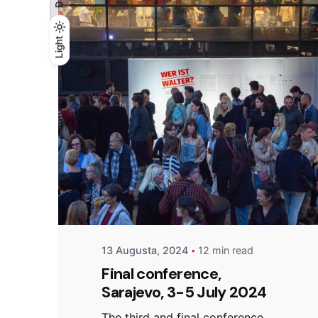
Light
Light
Dark
Posted by
admin
13 Augusta, 2024
12 min read
Final conference,
Sarajevo, 3-5 July 2024
The third and final conference