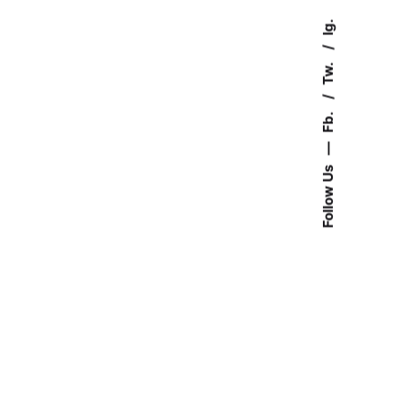
Ig.
Tw.
Fb.
—
Follow Us