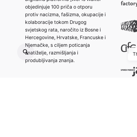
objedinjuje 100 priča o otporu
protiv nacizma, fašizma, okupacije i
kolaboracije tokom Drugog
svjetskog rata, naročito iz Bosne i
Hercegovine, Hrvatske, Francuske i
Njemačke, s ciljem poticanja
znatiželje, razmišljanja i
T
produbljivanja znanja.
Kontakt:
info@weristwalter.eu