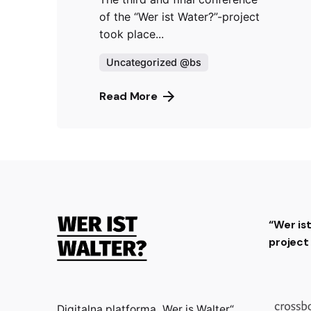
of the “Wer ist Water?”-project
took place...
Uncategorized @bs
Read More
“Wer is
projec
Digitalna platforma „Wer is Walter“