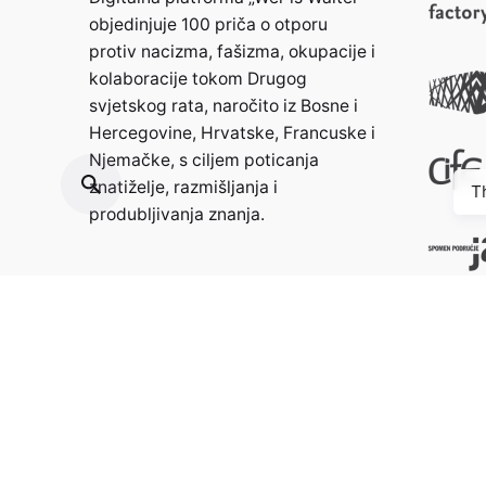
objedinjuje 100 priča o otporu
protiv nacizma, fašizma, okupacije i
kolaboracije tokom Drugog
svjetskog rata, naročito iz Bosne i
Hercegovine, Hrvatske, Francuske i
Njemačke, s ciljem poticanja
znatiželje, razmišljanja i
T
produbljivanja znanja.
Kontakt:
info@weristwalter.eu