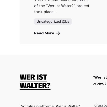
of the “Wer ist Water?”-project
took place...
Uncategorized @bs
Read More
“Wer is
projec
Digitalna platforma „Wer is Walter“