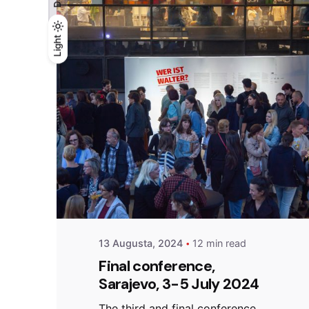
Light
Light
Dark
Posted by
admin
13 Augusta, 2024
12 min read
Final conference,
Sarajevo, 3-5 July 2024
The third and final conference