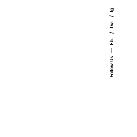
Ig.
Tw.
Fb.
—
Follow Us