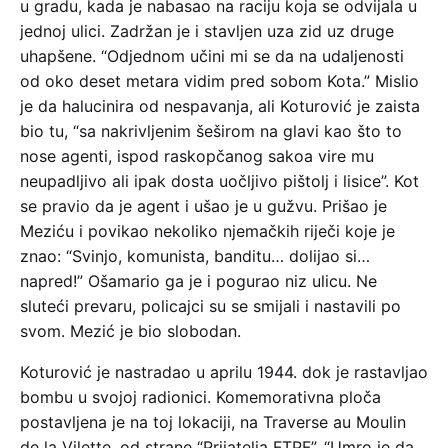
u gradu, kada je nabasao na raciju koja se odvijala u
jednoj ulici. Zadržan je i stavljen uza zid uz druge
uhapšene. “Odjednom učini mi se da na udaljenosti
od oko deset metara vidim pred sobom Kota.” Mislio
je da halucinira od nespavanja, ali Koturović je zaista
bio tu, “sa nakrivljenim šeširom na glavi kao što to
nose agenti, ispod raskopčanog sakoa vire mu
neupadljivo ali ipak dosta uočljivo pištolj i lisice”. Kot
se pravio da je agent i ušao je u gužvu. Prišao je
Meziću i povikao nekoliko njemačkih riječi koje je
znao: “Svinjo, komunista, banditu… dolijao si…
napred!” Ošamario ga je i pogurao niz ulicu. Ne
sluteći prevaru, policajci su se smijali i nastavili po
svom. Mezić je bio slobodan.
Koturović je nastradao u aprilu 1944. dok je rastavljao
bombu u svojoj radionici. Komemorativna ploča
postavljena je na toj lokaciji, na Traverse au Moulin
de la Vilette, od strane “Prijatelja FTPF”. “Umro je da