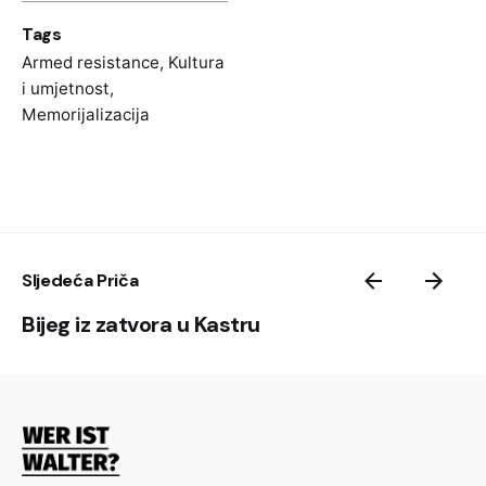
1968).
Tags
Stéphane Courtois, Denis Peschanski, Adam
Rayski,
Le sang de l'étranger. Les immigrés
Armed resistance
,
Kultura
de la MOI dans la
résistance
(Paris: Librairie
i umjetnost
,
Memorijalizacija
Arthème Fayard, 1989).
Denis Peschanski,
Des étrangers dans la
Résistance
(Paris: Atelier, 2002).
Sljedeća Priča
Bijeg iz zatvora u Kastru