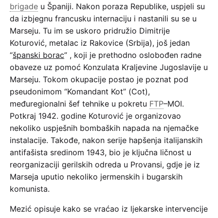
brigade
u Španiji. Nakon poraza Republike, uspjeli su
da izbjegnu
francusku internaciju
i nastanili su se u
Marseju. Tu im se uskoro pridružio Dimitrije
Koturović, metalac iz Rakovice (Srbija), još jedan
“
španski borac
” , koji je prethodno oslobođen radne
obaveze uz pomoć Konzulata Kraljevine Jugoslavije u
Marseju. Tokom okupacije postao je poznat pod
pseudonimom “Komandant Kot” (Cot),
međuregionalni šef tehnike u pokretu
FTP
–MOI.
Potkraj 1942. godine Koturović je organizovao
nekoliko uspješnih bombaških napada na njemačke
instalacije. Takođe, nakon serije hapšenja italijanskih
antifašista sredinom 1943, bio je ključna ličnost u
reorganizaciji gerilskih odreda u Provansi, gdje je iz
Marseja uputio nekoliko jermenskih i bugarskih
komunista.
Mezić opisuje kako se vraćao iz ljekarske intervencije