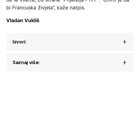
bi Francuska živjela”, kaže natpis.
Vladan Vukliš
Izvori:
Saznaj više:
Aleksandar Mezić, “Marselj,” in:
Španija
1936–1939
, ed. Čedo Kapor (Beograd:
Vojnoizdavački zavod, 1971), IV, 482–511.
Otmar Kreačić, “Dimitrije Koturović Kot,” in:
Grégoire Georges–Picot,
L’innocence et la
Španija 1936–1939
, ed. Čedo Kapor
ruse: des étrangers dans la
Résistance
en
(Beograd: Vojnoizdavački zavod, 1971), V,
Provence
(Paris: Tirésias, 2000).
116–119.
David Coquille, “Dimitri Koturovic, héros
“Dokumenti i vreme: Komandant Kot
serbe des
FTP
–MOI tombé dans l’oubli,” in:
(Dimitrije Koturović),” documentary film by
La
Marseillaise
, 18 Septembre 2016.
Milutin Stanišić (Beograd: RTV Beograd,