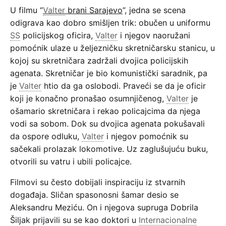
U filmu “
Valter
brani Sarajevo
”, jedna se scena
odigrava kao dobro smišljen trik: obučen u uniformu
SS
policijskog oficira,
Valter
i njegov naoružani
pomoćnik ulaze u željezničku skretničarsku stanicu, u
kojoj su skretničara zadržali dvojica policijskih
agenata. Skretničar je bio komunistički saradnik, pa
je
Valter
htio da ga oslobodi. Praveći se da je oficir
koji je konačno pronašao osumnjičenog,
Valter
je
ošamario skretničara i rekao policajcima da njega
vodi sa sobom. Dok su dvojica agenata pokušavali
da ospore odluku,
Valter
i njegov pomoćnik su
sačekali prolazak lokomotive. Uz zaglušujuću buku,
otvorili su vatru i ubili policajce.
Filmovi su često dobijali inspiraciju iz stvarnih
događaja. Sličan spasonosni šamar desio se
Aleksandru Meziću. On i njegova supruga Dobrila
Šiljak prijavili su se kao doktori u
Internacionalne