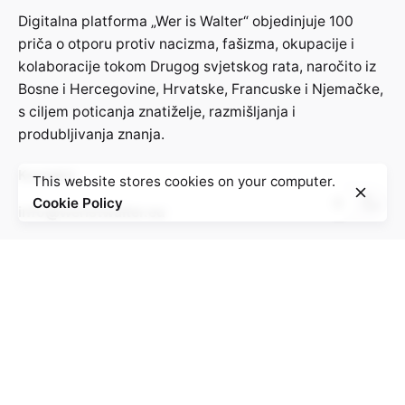
Digitalna platforma „Wer is Walter“ objedinjuje 100
priča o otporu protiv nacizma, fašizma, okupacije i
kolaboracije tokom Drugog svjetskog rata, naročito iz
Bosne i Hercegovine, Hrvatske, Francuske i Njemačke,
s ciljem poticanja znatiželje, razmišljanja i
produbljivanja znanja.
Kontakt:
This website stores cookies on your computer.
Cookie Policy
info@weristwalter.eu
“Wer ist Walter?” is a cooperation project between