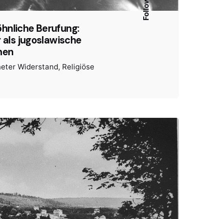
Follow Us
hnliche Berufung:
r als jugoslawische
nen
eter Widerstand
Religiöse