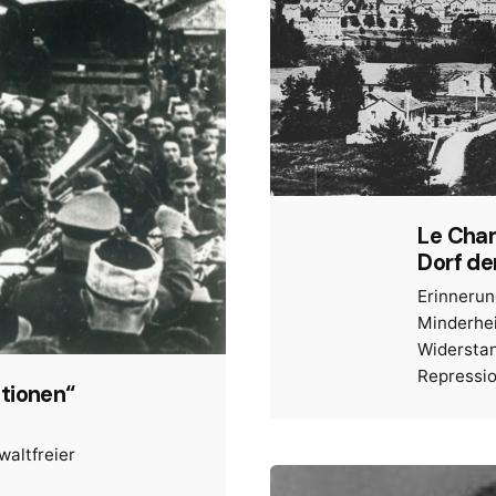
Le Cha
Dorf de
Erinneru
Minderhe
Widersta
Repressi
tionen“
waltfreier