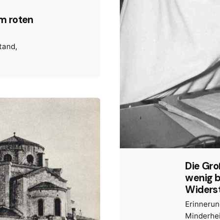
m roten
stand
Die Gro
wenig b
Widers
Erinneru
Minderhe