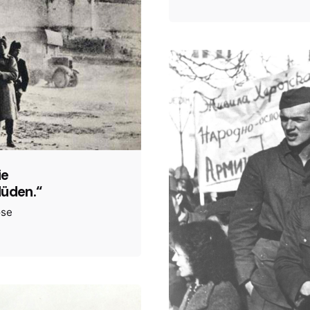
ie
Müden.“
öse