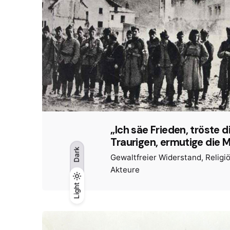
„Ich säe Frieden, tröste d
Traurigen, ermutige die 
Dark
Gewaltfreier Widerstand
Religi
Akteure
Light
Light
Dark