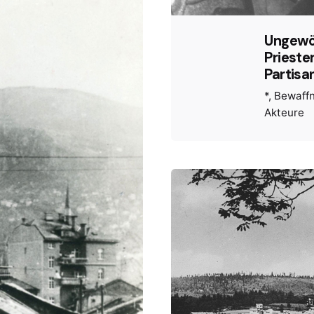
Ungewö
Prieste
Partisa
*
Bewaffn
Akteure