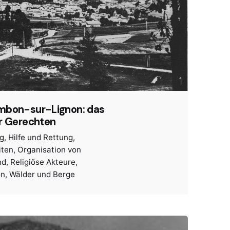
mbon-sur-Lignon: das
r Gerechten
ng
Hilfe und Rettung
iten
Organisation von
nd
Religiöse Akteure
on
Wälder und Berge