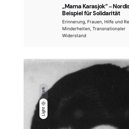
„Mama Karasjok“ ‒ Nordi
Beispiel für Solidarität
Erinnerung
Frauen
Hilfe und R
Minderheiten
Transnationaler
Widerstand
Dark
Light
Light
Dark