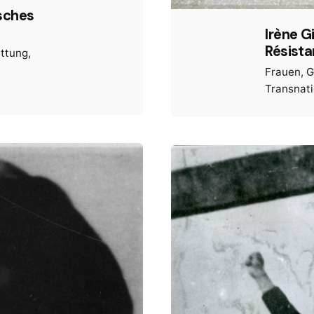
sches
Irène G
Résist
ettung
Frauen
G
Transnat