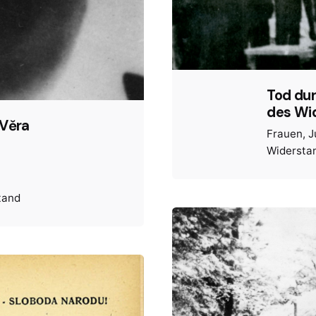
Tod dur
des Wi
 Věra
Frauen
J
Widerstan
tand