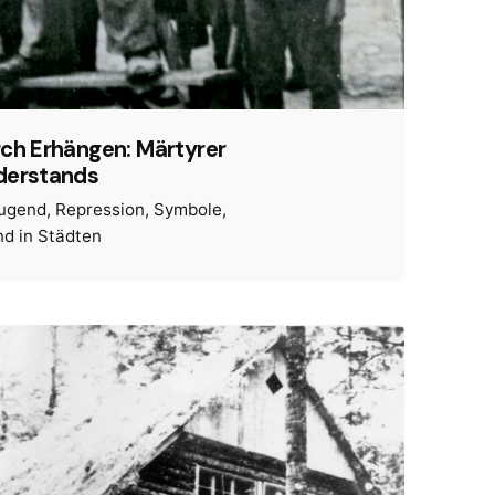
ch Erhängen: Märtyrer
derstands
ugend
Repression
Symbole
d in Städten