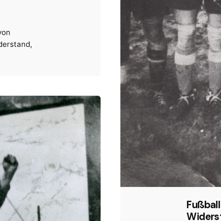
von
derstand
Fußball
Widers