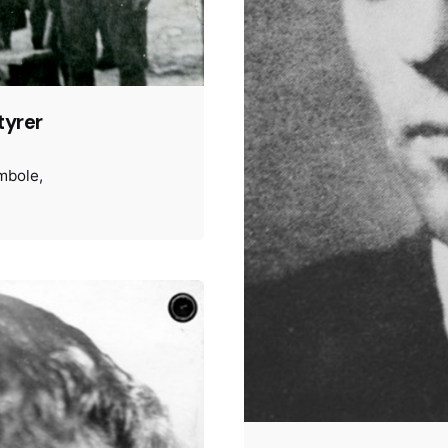
tyrer
mbole