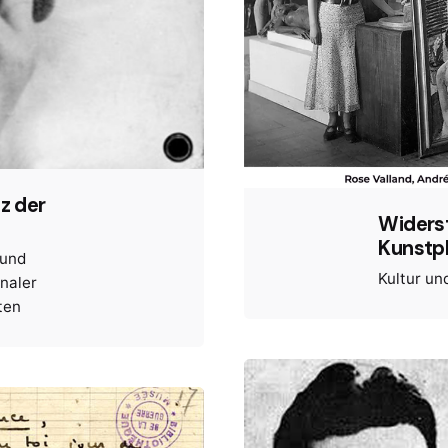
nz der
Widers
Kunstp
 und
Kultur un
naler
ten