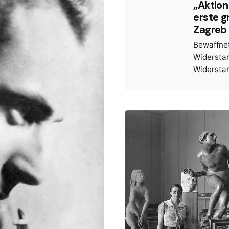
„Aktion
erste g
Zagreb
Bewaffne
Widersta
Widersta