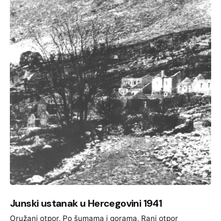
Junski ustanak u Hercegovini 1941
Oružani otpor
Po šumama i gorama
Rani otpor